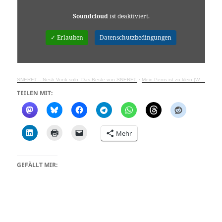
Soundcloud
ist deaktiviert.
✓ Erlauben
Datenschutzbedingungen
SNERFT – Nesh Vonk solo. Das Beste von SNERFT.
·
Mein Penis ist zu klein (Weil ich mein Ding nur mit der Lupe seh, wähl ich AFD)
TEILEN MIT:
Mehr
GEFÄLLT MIR: