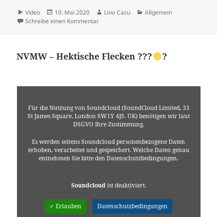
Format
Veröffentlicht
Autor
Kategorien
Video
10. Mai 2020
Lino Casu
Allgemein
am
zu ??
?
Schreibe einen Kommentar
NVMW – Hektische Flecken ???
?
Für die Nutzung von Soundcloud (SoundCloud Limited, 33
St James Square, London SW1Y 4JS, UK) benötigen wir laut
DSGVO Ihre Zustimmung.
Es werden seitens Soundcloud personenbezogene Daten
erhoben, verarbeitet und gespeichert. Welche Daten genau
entnehmen Sie bitte den Datenschutzbedingungen.
Soundcloud
ist deaktiviert.
✓ Erlauben
Datenschutzbedingungen