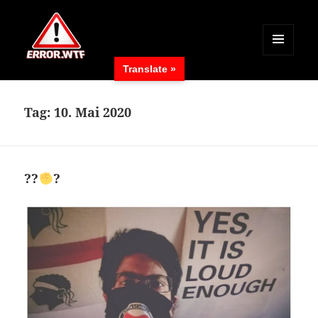
MENÜ
Translate »
UND
ERROR.WTF
WIDGETS
Tag:
10. Mai 2020
??
?