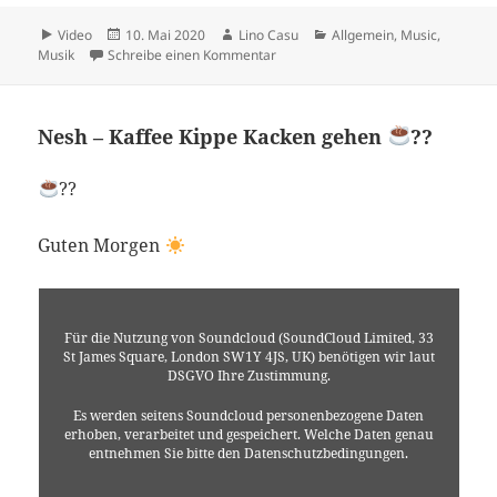
Format
Veröffentlicht
Autor
Kategorien
Video
10. Mai 2020
Lino Casu
Allgemein
,
Music
,
am
zu Nesh Vonk – Mein Kopf ?
Musik
Schreibe einen Kommentar
Nesh – Kaffee Kippe Kacken gehen
??
??
Guten Morgen
Für die Nutzung von Soundcloud (SoundCloud Limited, 33
St James Square, London SW1Y 4JS, UK) benötigen wir laut
DSGVO Ihre Zustimmung.
Es werden seitens Soundcloud personenbezogene Daten
erhoben, verarbeitet und gespeichert. Welche Daten genau
entnehmen Sie bitte den Datenschutzbedingungen.