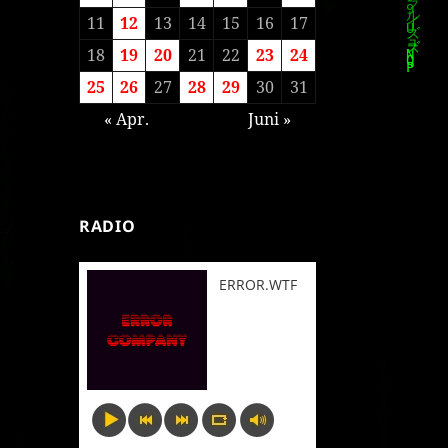
11
12
13
14
15
16
17
18
19
20
21
22
23
24
25
26
27
28
29
30
31
« Apr.
Juni »
RADIO
ERROR.WTF