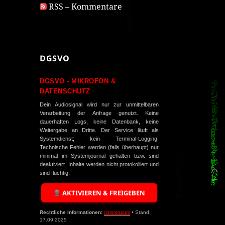
RSS – Kommentare
DGSVO
DGSVO - MIKROFON &
DATENSCHUTZ
Dein Audiosignal wird nur zur unmittelbaren
Verarbeitung der Anfrage genutzt. Keine
dauerhaften Logs, keine Datenbank, keine
Weitergabe an Dritte. Der Service läuft als
Systemdienst; kein Terminal-Logging.
Technische Fehler werden (falls überhaupt) nur
minimal im Systemjournal gehalten bzw. sind
deaktiviert. Inhalte werden nicht protokolliert und
sind flüchtig.
AKTIVIEREN & FREIGEBEN
Rechtliche Informationen:
/impressum
• Stand:
17.09.2025