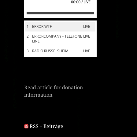
00:00 / LIVE
1
ERROR.WTF
LIVE
2
ERRORCOMPANY - TELEFONE
LIVE
LINE
3
RADIO RÜSSELSHEIM
LIVE
Read article for donation
information.
RSS – Beiträge