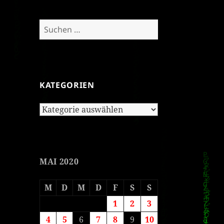
Suchen
nach:
KATEGORIEN
Kategorien
MAI 2020
M
D
M
D
F
S
S
1
2
3
4
5
6
7
8
9
10