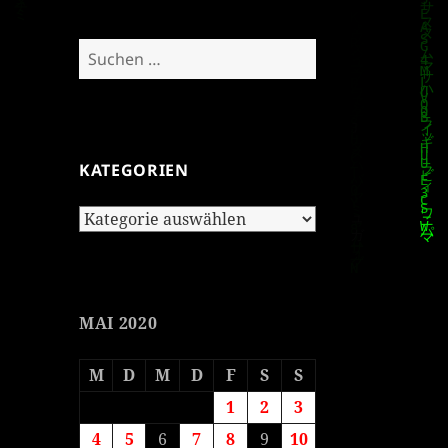
Suchen
nach:
KATEGORIEN
Kategorien
MAI 2020
M
D
M
D
F
S
S
1
2
3
4
5
6
7
8
9
10