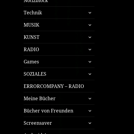
Notizblock
untermenü
Technik
öffnen
untermenü
MUSIK
öffnen
untermenü
KUNST
öffnen
untermenü
RADIO
öffnen
untermenü
Games
öffnen
untermenü
SOZIALES
öffnen
ERRORCOMPANY – RADIO
untermenü
Meine Bücher
öffnen
untermenü
Bücher von Freunden
öffnen
untermenü
Screensaver
öffnen