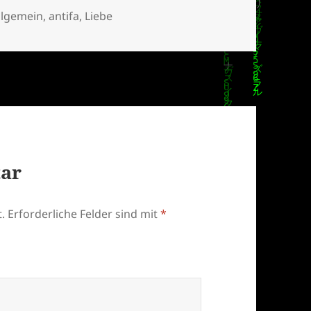
ategorien
llgemein
,
antifa
,
Liebe
tar
.
Erforderliche Felder sind mit
*