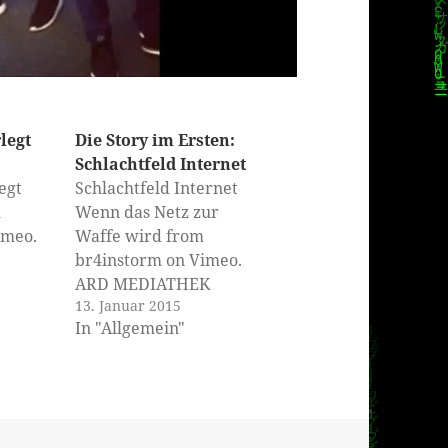
legt
Die Story im Ersten:
Schlachtfeld Internet
egt
Schlachtfeld Internet
m
Wenn das Netz zur
imeo.
Waffe wird from
br4instorm on Vimeo.
ARD MEDIATHEK
13. Januar 2015
In "Allgemein"