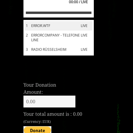
00:00 / LIVE
1
ERROR.WTF
LIVE
2
ERRORCOMPANY - TELEFONE
LIVE
LINE
3
RADIO RÜSSELSHEIM
LIVE
Your Donation
Amount:
Your total amount is :
0.00
(Currency: EUR)