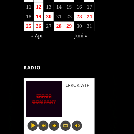
11
12
13
14
15
16
17
18
19
20
21
22
23
24
25
26
27
28
29
30
31
« Apr.
Juni »
RADIO
ERROR.WTF