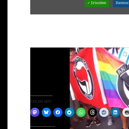
✓ Erlauben
Datens
Haszcara – Die politisch Verliebte
fr
TEILEN MIT: