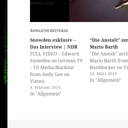
GEFÄLLT MIR:
ÄHNLICHE BEITRÄGE
Snowden exklusiv –
“Die Anstalt” zer
Das Interview | NDR
Mario Barth
FULL VIDEO – Edward
"Die Anstalt" zerl
klärung
Snowden on German TV
Mario Barth fro
– US Media Blackout
Bustblocker on V
18. März 2019
from Andy Gee on
In "Allgemein"
Vimeo.
8. Februar 2014
In "Allgemein"