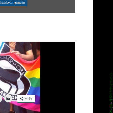
chutzbedingungen
om
Loukanikos
on
Vimeo
.
Mehr