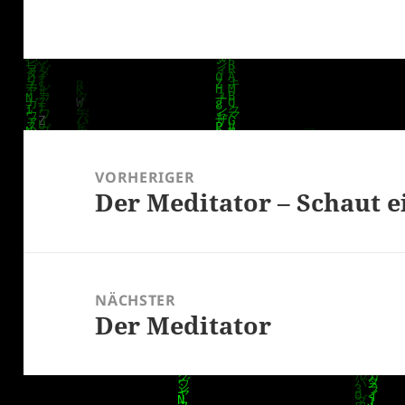
Beitragsnavigation
VORHERIGER
Der Meditator – Schaut 
Vorheriger
Beitrag:
NÄCHSTER
Der Meditator
Nächster
Beitrag: