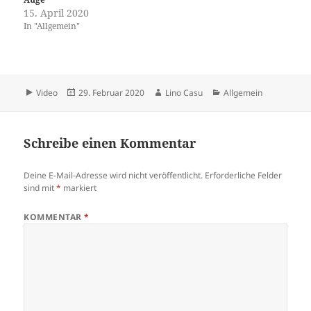
15. April 2020
In "Allgemein"
Format
Veröffentlicht
Autor
Kategorien
Video
29. Februar 2020
Lino Casu
Allgemein
am
Schreibe einen Kommentar
Deine E-Mail-Adresse wird nicht veröffentlicht.
Erforderliche Felder
sind mit
*
markiert
KOMMENTAR
*