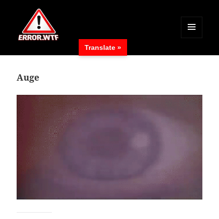
MENÜ
Translate »
UND
ERROR.WTF
WIDGETS
Auge