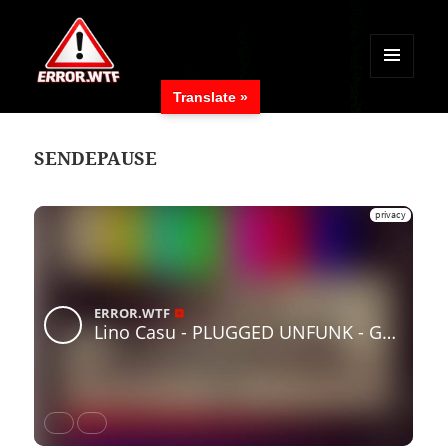
MENÜ
Translate »
UND
ERROR.WTF
WIDGETS
SENDEPAUSE