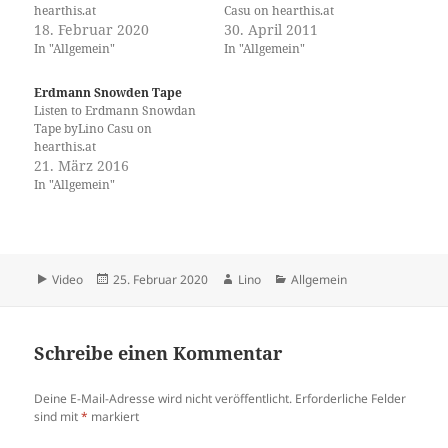
hearthis.at
Casu on hearthis.at
18. Februar 2020
30. April 2011
In "Allgemein"
In "Allgemein"
Erdmann Snowden Tape
Listen to Erdmann Snowdan
Tape byLino Casu on
hearthis.at
21. März 2016
In "Allgemein"
Format
Veröffentlicht
Autor
Kategorien
Video
25. Februar 2020
Lino
Allgemein
am
Schreibe einen Kommentar
Deine E-Mail-Adresse wird nicht veröffentlicht.
Erforderliche Felder
sind mit
*
markiert