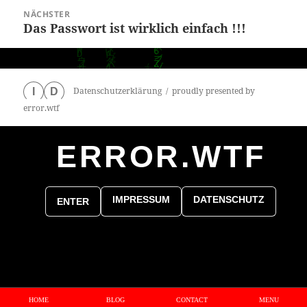
NÄCHSTER
Das Passwort ist wirklich einfach !!!
Nächster
Beitrag:
Datenschutzerklärung
proudly presented by
I
D
error.wtf
ERROR.WTF
0
particles
IMPRESSUM
DATENSCHUTZ
ENTER
HOME
BLOG
CONTACT
MENU