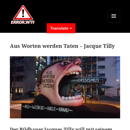
MENÜ
Translate »
UND
ERROR.WTF
WIDGETS
Aus Worten werden Taten – Jacque Tilly
Der Bildhauer Jacques Tilly will mit seinem