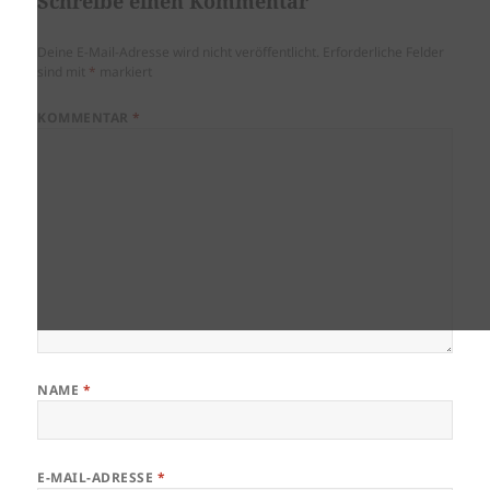
Schreibe einen Kommentar
Deine E-Mail-Adresse wird nicht veröffentlicht.
Erforderliche Felder
sind mit
*
markiert
KOMMENTAR
*
NAME
*
E-MAIL-ADRESSE
*