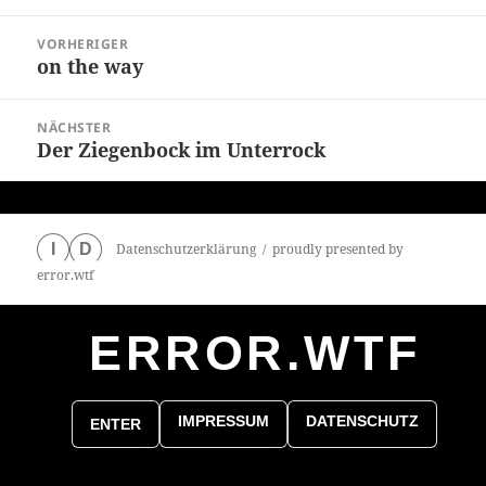
Beitragsnavigation
VORHERIGER
on the way
Vorheriger
Beitrag:
NÄCHSTER
Der Ziegenbock im Unterrock
Nächster
Beitrag:
Datenschutzerklärung
proudly presented by
I
D
error.wtf
ERROR.WTF
0
particles
IMPRESSUM
DATENSCHUTZ
ENTER