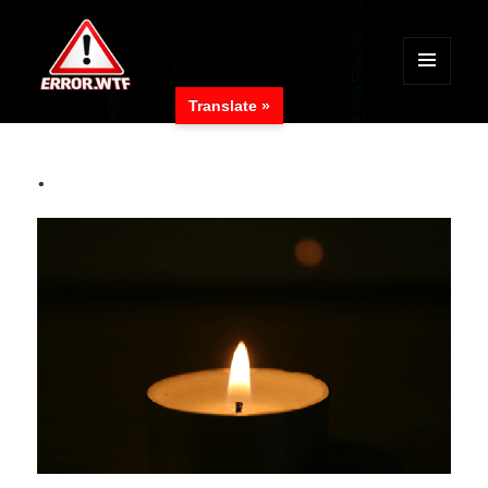
MENÜ
Translate »
UND
ERROR.WTF
WIDGETS
.