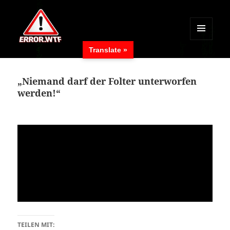
MENÜ
Translate »
UND
ERROR.WTF
WIDGETS
„Niemand darf der Folter unterworfen
werden!“
TEILEN MIT: