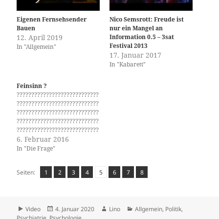
Eigenen Fernsehsender
Nico Semsrott: Freude ist
Bauen
nur ein Mangel an
12. April 2019
Information 0.5 – 3sat
Festival 2013
In "Allgemein"
17. Januar 2017
In "Kabarett"
Feinsinn ?
????????????????????????????
????????????????????????????
????????????????????????????
????????????????????????????
????????????????????????????
????????????????????????????
6. Februar 2016
????????????????????????????
In "Die Frage"
????????????????????????????
????????????????????????????
Seite
,
Seite
,
Seite
,
Seite
,
Seite
,
Seite
,
Seite
,
Seite
Seiten:
1
2
3
4
5
6
7
8
????????????????????????????
????????????????????????????
????????????????????????????
????????????????????????????
Format
Veröffentlicht
Autor
Kategorien
????????????????????????????
Video
4. Januar 2020
Lino
Allgemein
,
Politik
,
am
????????????????????????????
Psychiatrie
,
Psychologie