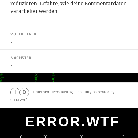
reduzieren.
Erfahre, wie deine Kommentardaten
verarbeitet werden.
Beitragsnavigation
VORHERIGER
.
Vorheriger
Beitrag:
NÄCHSTER
.
Nächster
Beitrag:
Datenschutzerklärung
proudly presented by
I
D
error.wtf
ERROR.WTF
0
particles