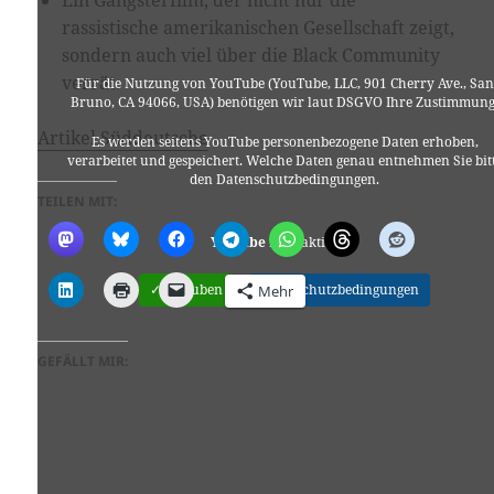
rassistische amerikanischen Gesellschaft zeigt,
sondern auch viel über die Black Community
verrät.
Für die Nutzung von YouTube (YouTube, LLC, 901 Cherry Ave., San
Bruno, CA 94066, USA) benötigen wir laut DSGVO Ihre Zustimmung
Artikel Süddeutsche
Es werden seitens YouTube personenbezogene Daten erhoben,
verarbeitet und gespeichert. Welche Daten genau entnehmen Sie bit
den Datenschutzbedingungen.
TEILEN MIT:
Youtube
ist deaktiviert.
✓ Erlauben
Datenschutzbedingungen
Mehr
GEFÄLLT MIR: