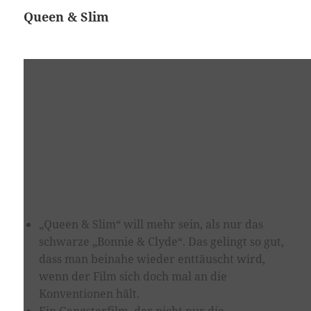
Queen & Slim
„Queen & Slim“ will mehr sein, als nur das
schwarze „Bonnie & Clyde“. Das gelingt so gut,
dass man beinahe wieder enttäuscht wird,
wenn der Film sich doch mal an die
Konventionen hält.
Ein Gangsterfilm, der nicht nur die