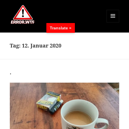
MENÜ
Translate »
UND
ERROR.WTF
WIDGETS
Tag:
12. Januar 2020
.