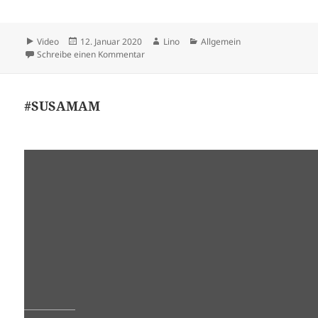
Format
Veröffentlicht
Autor
Kategorien
Video
12. Januar 2020
Lino
Allgemein
am
zu … it is not allways what you see …
Schreibe einen Kommentar
#SUSAMAM