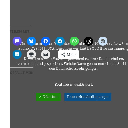
TEILEN MIT:
Für die Nutzung von YouTube (YouTube, LLC, 901 Cherry Ave., San
Bruno, CA 94066, USA) benötigen wir laut DSGVO Ihre Zustimmung
Mehr
Es werden seitens YouTube personenbezogene Daten erhoben,
verarbeitet und gespeichert. Welche Daten genau entnehmen Sie bit
den Datenschutzbedingungen.
GEFÄLLT MIR:
Youtube
ist deaktiviert.
✓ Erlauben
Datenschutzbedingungen