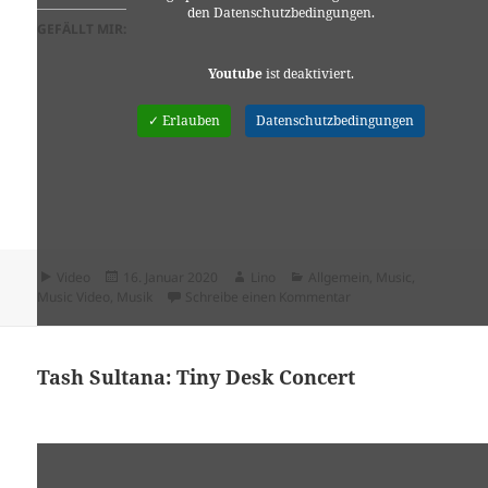
den Datenschutzbedingungen.
GEFÄLLT MIR:
Youtube
ist deaktiviert.
✓ Erlauben
Datenschutzbedingungen
Format
Veröffentlicht
Autor
Kategorien
Video
16. Januar 2020
Lino
Allgemein
,
Music
,
am
zu Kate Tempest: Tiny
Music Video
,
Musik
Schreibe einen Kommentar
Tash Sultana: Tiny Desk Concert