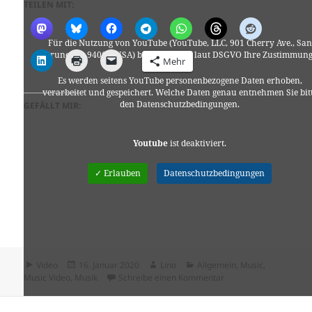
TEILEN MIT:
Für die Nutzung von YouTube (YouTube, LLC, 901 Cherry Ave., San
Bruno, CA 94066, USA) benötigen wir laut DSGVO Ihre Zustimmung
Mehr
Es werden seitens YouTube personenbezogene Daten erhoben,
verarbeitet und gespeichert. Welche Daten genau entnehmen Sie bit
den Datenschutzbedingungen.
GEFÄLLT MIR:
Youtube
ist deaktiviert.
✓ Erlauben
Datenschutzbedingungen
Format
Veröffentlicht
Autor
Kategorien
Video
16. Januar 2020
Lino
Allgemein
,
Music
,
am
zu Charles Bradley 
Music Video
,
Musik
Schreibe einen Kommentar