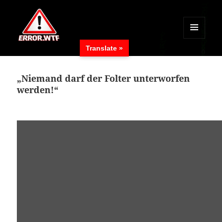
MENÜ
Translate »
UND
ERROR.WTF
WIDGETS
„Niemand darf der Folter unterworfen
werden!“