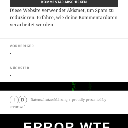
Diese Website verwendet Akismet, um Spam zu
reduzieren.
Erfahre, wie deine Kommentardaten
verarbeitet werden.
Beitragsnavigation
VORHERIGER
.
Vorheriger
Beitrag:
NÄCHSTER
.
Nächster
Beitrag:
Datenschutzerklärung
proudly presented by
I
D
error.wtf
ERROR.WTF