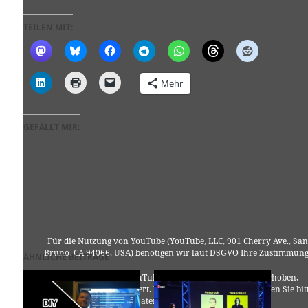
TEILEN MIT:
Mehr
GEFÄLLT MIR:
Für die Nutzung von YouTube (YouTube, LLC, 901 Cherry Ave., San
Bruno, CA 94066, USA) benötigen wir laut DSGVO Ihre Zustimmung
ÄHNLICHE BEITRÄGE
Es werden seitens YouTube personenbezogene Daten erhoben,
verarbeitet und gespeichert. Welche Daten genau entnehmen Sie bit
den Datenschutzbedingungen.