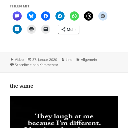
TEILEN MIT:
Mehr
Format
Veröffentlicht
Autor
Kategorien
Video
27. Januar 2020
Lino
Allgemein
am
zu .
Schreibe einen Kommentar
the same