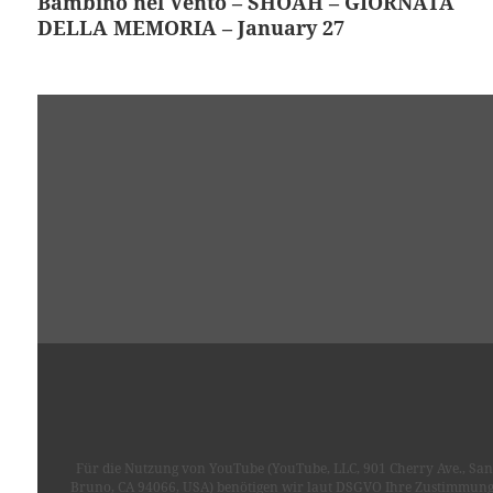
Bambino nel Vento – SHOAH – GIORNATA
DELLA MEMORIA – January 27
Für die Nutzung von YouTube (YouTube, LLC, 901 Cherry Ave., San
Bruno, CA 94066, USA) benötigen wir laut DSGVO Ihre Zustimmung