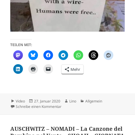
TEILEN MIT:
Mehr
Format
Veröffentlicht
Autor
Kategorien
Video
27. Januar 2020
Lino
Allgemein
am
zu when we where free
Schreibe einen Kommentar
AUSCHWITZ – NOMADI – La Canzone del