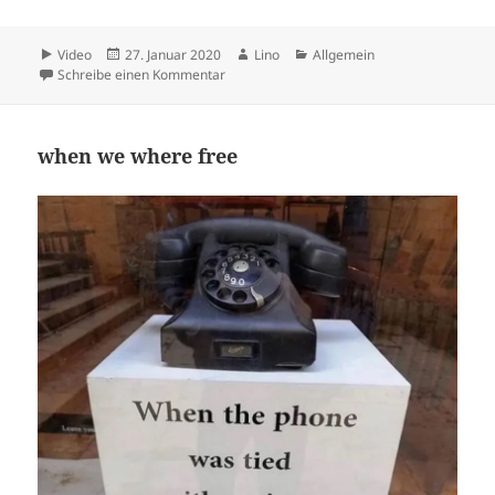
Format
Veröffentlicht
Autor
Kategorien
Video
27. Januar 2020
Lino
Allgemein
am
zu the same
Schreibe einen Kommentar
when we where free