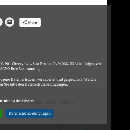
Mehr
C, 901 Cherry Ave., San Bruno, CA 94066, USA) benötigen wir
DSGVO Ihre Zustimmung.
ogene Daten erhoben, verarbeitet und gespeichert. Welche
n Sie bitte den Datenschutzbedingungen.
gorien
utube
ist deaktiviert.
gemein
,
Drum & Bass
,
Music
,
Music
zu Lino Casu – DnB – Videos
Datenschutzbedingungen