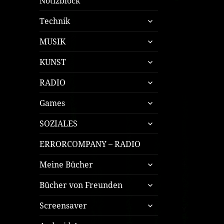
Notizblock
untermenü
Technik
öffnen
untermenü
MUSIK
öffnen
untermenü
KUNST
öffnen
untermenü
RADIO
öffnen
untermenü
Games
öffnen
untermenü
SOZIALES
öffnen
ERRORCOMPANY – RADIO
untermenü
Meine Bücher
öffnen
untermenü
Bücher von Freunden
öffnen
untermenü
Screensaver
öffnen