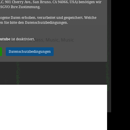
C, 901 Cherry Ave., San Bruno, CA 94066, USA) benötigen wir
DSGVO Ihre Zustimmung.
ogene Daten erhoben, verarbeitet und gespeichert. Welche
n Sie bitte den Datenschutzbedingungen.
gorien
utube
ist deaktiviert.
gemein
,
Drum & Bass
,
Music
,
Music
zu DRS – This Ain’t Love feat Calibre
Datenschutzbedingungen