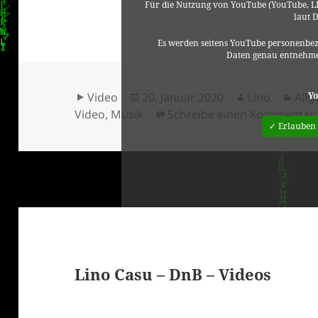
Für die Nutzung von YouTube (YouTube, LL
laut 
Es werden seitens YouTube personenbez
Daten genau entnehme
Format
Veröffentlicht
Autor
Kate
Yo
Video
20. Januar 2020
Lino
All
am
Video
,
Musik
Schreibe einen Kommentar
✓ Erlauben
Lino Casu – DnB – Videos