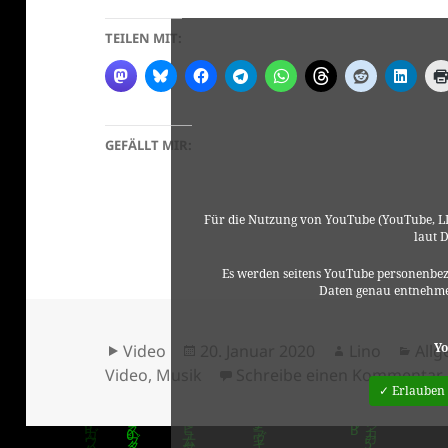
TEILEN MIT:
GEFÄLLT MIR:
Für die Nutzung von YouTube (YouTube, LL
laut 
Es werden seitens YouTube personenbez
Daten genau entnehme
Format
Veröffentlicht
Autor
Kate
Yo
Video
20. Januar 2020
Lino
All
am
Video
,
Musik
Schreibe einen Kommentar
✓ Erlauben