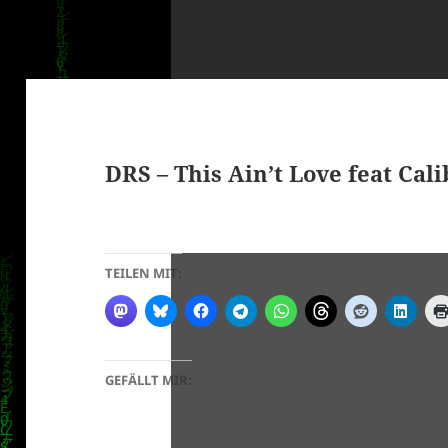
DRS – This Ain’t Love feat Cal
TEILEN MIT:
GEFÄLLT MIR: