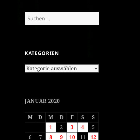
Suchen
nach:
KATEGORIEN
Kategorien
JANUAR 2020
M
D
M
D
F
S
S
1
2
3
4
5
6
7
8
9
10
11
12