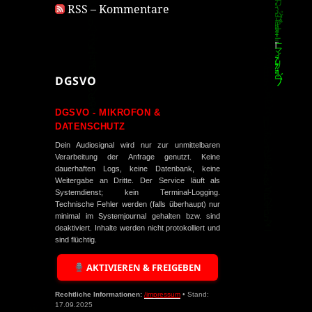
RSS – Kommentare
DGSVO
DGSVO - MIKROFON &
DATENSCHUTZ
Dein Audiosignal wird nur zur unmittelbaren
Verarbeitung der Anfrage genutzt. Keine
dauerhaften Logs, keine Datenbank, keine
Weitergabe an Dritte. Der Service läuft als
Systemdienst; kein Terminal-Logging.
Technische Fehler werden (falls überhaupt) nur
minimal im Systemjournal gehalten bzw. sind
deaktiviert. Inhalte werden nicht protokolliert und
sind flüchtig.
AKTIVIEREN & FREIGEBEN
Rechtliche Informationen:
/impressum
• Stand:
17.09.2025