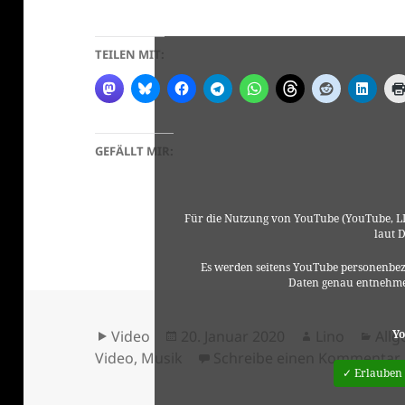
TEILEN MIT:
GEFÄLLT MIR:
Für die Nutzung von YouTube (YouTube, LL
laut 
Es werden seitens YouTube personenbez
Daten genau entnehme
Format
Veröffentlicht
Autor
Kate
Yo
Video
20. Januar 2020
Lino
All
am
Video
,
Musik
Schreibe einen Kommentar
✓ Erlauben