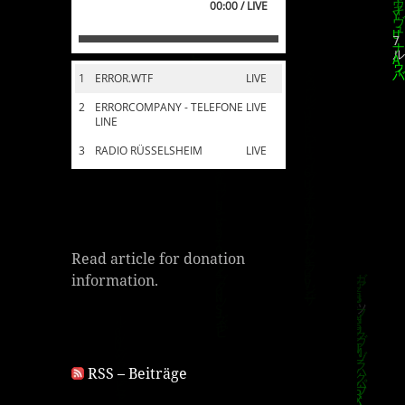
00:00 / LIVE
1
ERROR.WTF
LIVE
2
ERRORCOMPANY - TELEFONE
LIVE
LINE
3
RADIO RÜSSELSHEIM
LIVE
Read article for donation
information.
RSS – Beiträge