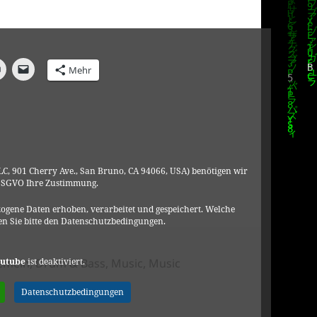
Mehr
C, 901 Cherry Ave., San Bruno, CA 94066, USA) benötigen wir
DSGVO Ihre Zustimmung.
ogene Daten erhoben, verarbeitet und gespeichert. Welche
n Sie bitte den Datenschutzbedingungen.
gorien
utube
ist deaktiviert.
gemein
,
Drum & Bass
,
Music
,
Music
zu DRS – I Will ft Patife & Vangeliez
Datenschutzbedingungen