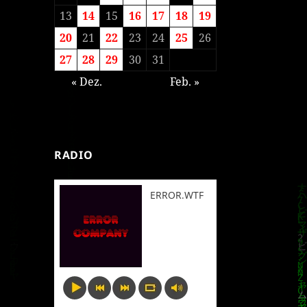
13
14
15
16
17
18
19
20
21
22
23
24
25
26
27
28
29
30
31
« Dez.
Feb. »
RADIO
ERROR.WTF