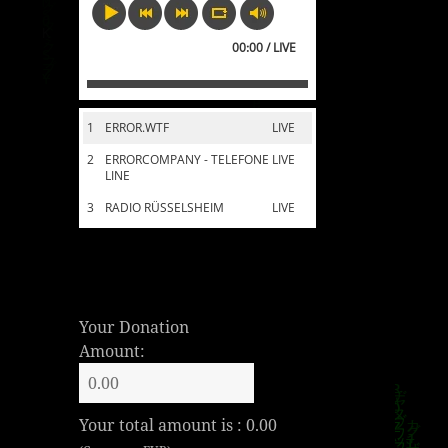
00:00 / LIVE
1
ERROR.WTF
LIVE
2
ERRORCOMPANY - TELEFONE
LIVE
LINE
3
RADIO RÜSSELSHEIM
LIVE
Your Donation
Amount:
Your total amount is :
0.00