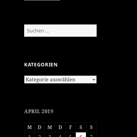
Suchen
nach:
KATEGORIEN
Kategorien
APRIL 2019
M
D
M
D
F
S
S
1
2
3
4
5
6
7