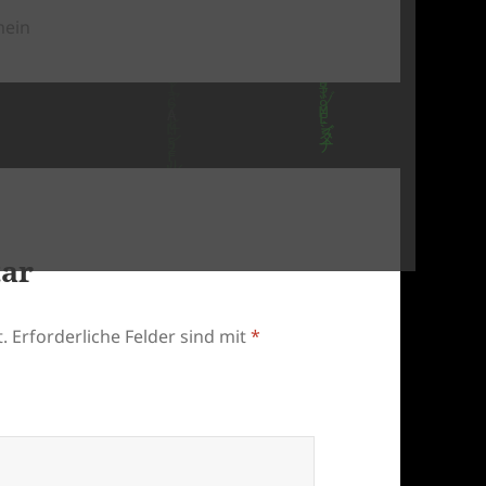
orien
mein
tar
.
Erforderliche Felder sind mit
*