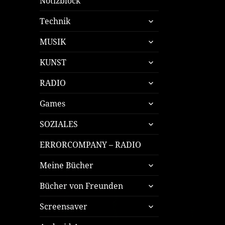
Notizblock
untermenü
Technik
öffnen
untermenü
MUSIK
öffnen
untermenü
KUNST
öffnen
untermenü
RADIO
öffnen
untermenü
Games
öffnen
untermenü
SOZIALES
öffnen
ERRORCOMPANY – RADIO
untermenü
Meine Bücher
öffnen
untermenü
Bücher von Freunden
öffnen
untermenü
Screensaver
öffnen