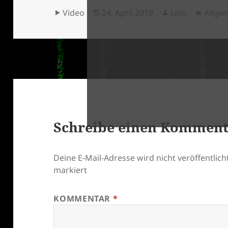
Format
Veröffentlicht
Autor
Kateg
Video
24. April 2019
Lino
Allge
am
klärung
Schreibe einen Kommen
Deine E-Mail-Adresse wird nicht veröffentlicht
markiert
KOMMENTAR
*