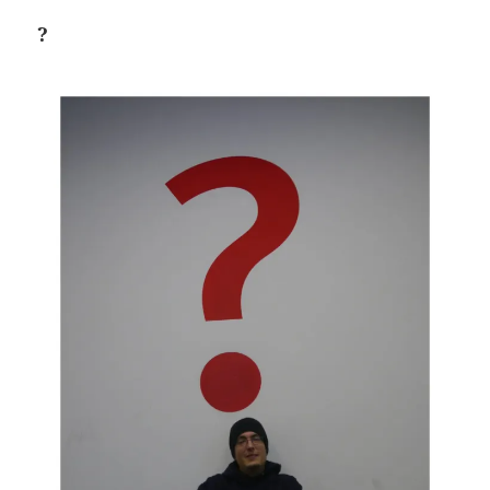
?
Youtube
ist deaktiviert.
✓ Erlauben
Datenschutzbedingungen
Für die Nutzung von YouTube (YouTube, LLC, 901 Cherry Ave., San
Bruno, CA 94066, USA) benötigen wir laut DSGVO Ihre Zustimmung
Es werden seitens YouTube personenbezogene Daten erhoben,
verarbeitet und gespeichert. Welche Daten genau entnehmen Sie bit
den Datenschutzbedingungen.
Youtube
ist deaktiviert.
✓ Erlauben
Datenschutzbedingungen
Für die Nutzung von YouTube (YouTube, LLC, 901 Cherry Ave., San
Bruno, CA 94066, USA) benötigen wir laut DSGVO Ihre Zustimmung
Es werden seitens YouTube personenbezogene Daten erhoben,
verarbeitet und gespeichert. Welche Daten genau entnehmen Sie bit
den Datenschutzbedingungen.