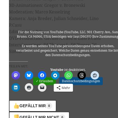
3D-Animationen: Gregor v. Bronewski
Moderation: Marco Kesselring
Youtube
ist deaktiviert.
Kamera: Anja Breder, Julian Schneider, Lino
✓ Erlauben
Datenschutzbedingungen
P.Casu
Editing: Lino P.Casu
Für die Nutzung von YouTube (YouTube, LLC, 901 Cherry Ave., San
Bruno, CA 94066, USA) benötigen wir laut DSGVO Ihre Zustimmung
DVD-Production: Gavino A.Casu & Lino P.Casu
Interviepartner: DJ Thomas L, DJ Tigger, DJ
Es werden seitens YouTube personenbezogene Daten erhoben,
verarbeitet und gespeichert. Welche Daten genau entnehmen Sie bit
Simon
den Datenschutzbedingungen.
TEILEN MIT:
Youtube
ist deaktiviert.
✓ Erlauben
Datenschutzbedingungen
Mehr
GEFÄLLT MIR
0
GEFÄLLT MIR NICHT
0