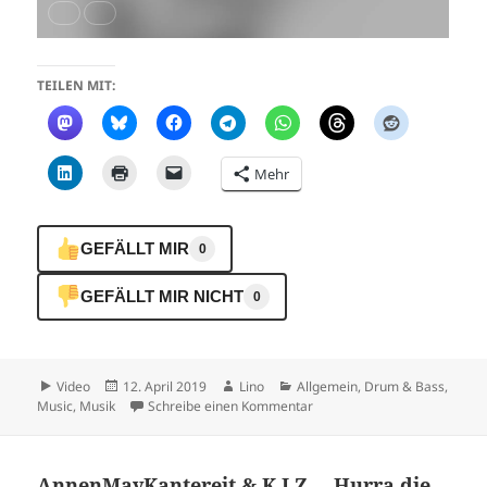
TEILEN MIT:
Mehr
GEFÄLLT MIR
0
GEFÄLLT MIR NICHT
0
Format
Veröffentlicht
Autor
Kategorien
Video
12. April 2019
Lino
Allgemein
,
Drum & Bass
,
am
zu Ez Rollers – You’ll never 
Music
,
Musik
Schreibe einen Kommentar
AnnenMayKantereit & K.I.Z. – Hurra die