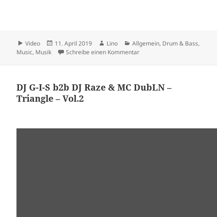
Format
Veröffentlicht
Autor
Kategorien
Video
11. April 2019
Lino
Allgemein
,
Drum & Bass
,
am
zu Lino Casu in THE MIX – 
Music
,
Musik
Schreibe einen Kommentar
DJ G-I-S b2b DJ Raze & MC DubLN –
Triangle – Vol.2