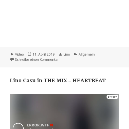
Format
Veröffentlicht
Autor
Kategorien
Video
11. April 2019
Lino
Allgemein
am
zu Lino PC
Schreibe einen Kommentar
Lino Casu in THE MIX – HEARTBEAT