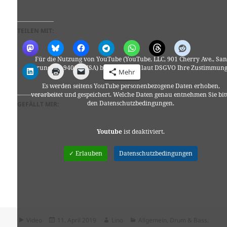
TEILEN MIT:
Für die Nutzung von YouTube (YouTube, LLC, 901 Cherry Ave., San
Bruno, CA 94066, USA) benötigen wir laut DSGVO Ihre Zustimmung
Mehr
Es werden seitens YouTube personenbezogene Daten erhoben,
verarbeitet und gespeichert. Welche Daten genau entnehmen Sie bit
den Datenschutzbedingungen.
GEFÄLLT MIR:
Youtube
ist deaktiviert.
✓ Erlauben
Datenschutzbedingungen
Format
Veröffentlicht
Autor
Kategorien
Video
11. April 2019
Lino
Allgemein
,
Drum & Bass
,