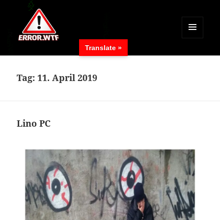
MENÜ
Translate »
UND
ERROR.WTF
WIDGETS
Tag:
11. April 2019
Lino PC