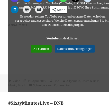
Für die Nutzung von YouTube (YouTube, LLC, 901 Cherry Ave., San
Bruno, CA 94066, USA) benötigen wir laut DSGVO Ihre Zustimmung
Mehr
Es werden seitens YouTube personenbezogene Daten erhoben,
verarbeitet und gespeichert. Welche Daten genau entnehmen Sie bit
den Datenschutzbedingungen.
GEFÄLLT MIR:
Youtube
ist deaktiviert.
✓ Erlauben
Datenschutzbedingungen
Format
Veröffentlicht
Autor
Kategorien
Video
11. April 2019
Lino
Allgemein
,
Drum & Bass
,
am
zu Mr. Babeli – Beatbox Spec
Music
,
Musik
Schreibe einen Kommentar
#SixtyMinutesLive – DNB