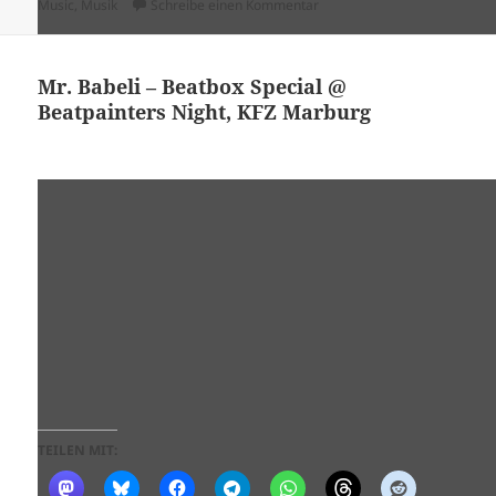
am
zu DJ G-I-S b2b DJ Raze & MC
Music
,
Musik
Schreibe einen Kommentar
Mr. Babeli – Beatbox Special @
Beatpainters Night, KFZ Marburg
TEILEN MIT: