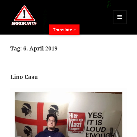
MENÜ
Translate »
UND
ERROR.WTF
WIDGETS
Tag:
6. April 2019
Lino Casu