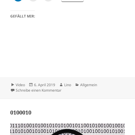
GEFÄLLT MIR:
Format
Veröffentlicht
Autor
Kategorien
Video
6. April 2019
Lino
Allgemein
am
zu Winston Smith
Schreibe einen Kommentar
0100010