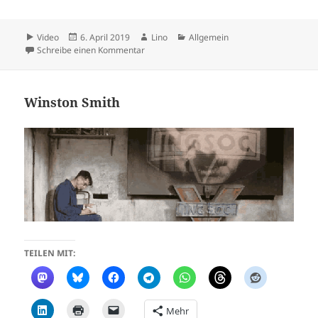
Format
Veröffentlicht
Autor
Kategorien
Video
6. April 2019
Lino
Allgemein
am
zu Lino Casu
Schreibe einen Kommentar
Winston Smith
TEILEN MIT:
Mehr