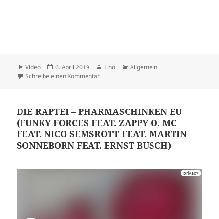
Format
Veröffentlicht
Autor
Kategorien
Video
6. April 2019
Lino
Allgemein
am
zu 0100010
Schreibe einen Kommentar
DIE RAPTEI – PHARMASCHINKEN EU
(FUNKY FORCES FEAT. ZAPPY O. MC
FEAT. NICO SEMSROTT FEAT. MARTIN
SONNEBORN FEAT. ERNST BUSCH)