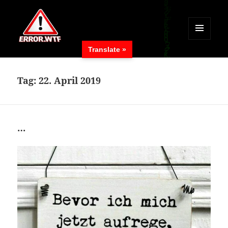
MENÜ
Translate »
UND
ERROR.WTF
WIDGETS
Tag:
22. April 2019
…