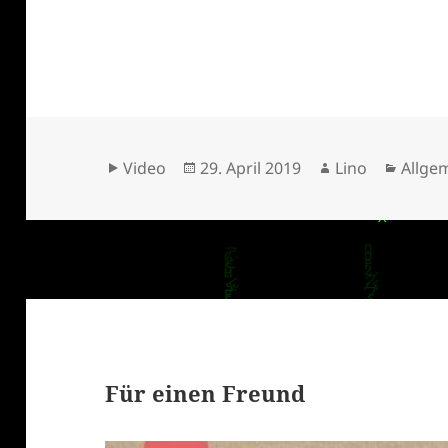
Format
Veröffentlicht
Autor
Kateg
Video
29. April 2019
Lino
Allge
am
Für einen Freund