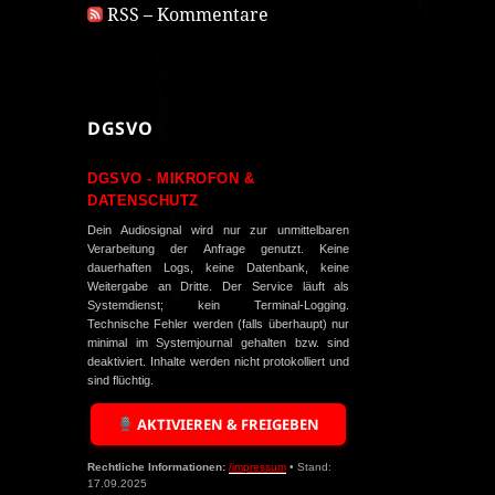
RSS – Kommentare
DGSVO
DGSVO - MIKROFON &
DATENSCHUTZ
Dein Audiosignal wird nur zur unmittelbaren
Verarbeitung der Anfrage genutzt. Keine
dauerhaften Logs, keine Datenbank, keine
Weitergabe an Dritte. Der Service läuft als
Systemdienst; kein Terminal-Logging.
Technische Fehler werden (falls überhaupt) nur
minimal im Systemjournal gehalten bzw. sind
deaktiviert. Inhalte werden nicht protokolliert und
sind flüchtig.
AKTIVIEREN & FREIGEBEN
Rechtliche Informationen:
/impressum
• Stand:
17.09.2025