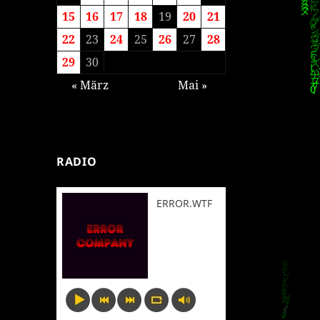
15
16
17
18
19
20
21
22
23
24
25
26
27
28
29
30
« März
Mai »
RADIO
ERROR.WTF