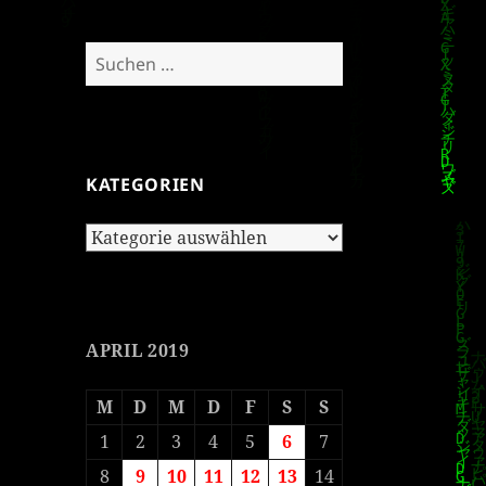
Suchen
nach:
KATEGORIEN
Kategorien
APRIL 2019
M
D
M
D
F
S
S
1
2
3
4
5
6
7
8
9
10
11
12
13
14