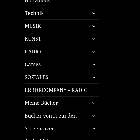
Notizblock
untermenü
Technik
öffnen
untermenü
MUSIK
öffnen
untermenü
KUNST
öffnen
untermenü
RADIO
öffnen
untermenü
Games
öffnen
untermenü
SOZIALES
öffnen
ERRORCOMPANY – RADIO
untermenü
Meine Bücher
öffnen
untermenü
Bücher von Freunden
öffnen
untermenü
Screensaver
öffnen