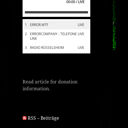
00:00 / LIVE
1
ERROR.WTF
LIVE
2
ERRORCOMPANY - TELEFONE
LIVE
LINE
3
RADIO RÜSSELSHEIM
LIVE
Read article for donation
information.
RSS – Beiträge