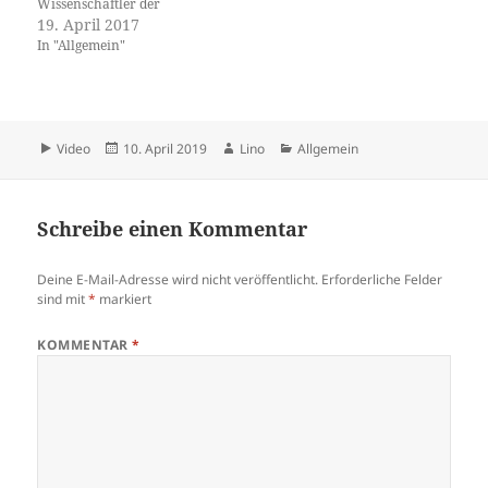
Wissenschaftler der
Universität Basel und der
19. April 2017
Universitären
In "Allgemein"
Psychiatrischen Kliniken
Basel haben untersucht,
welche Faktoren die soziale
Stigmatisierung beeinflussen.
Die Fachzeitschrift «Scientific
Format
Veröffentlicht
Autor
Kategorien
Video
10. April 2019
Lino
Allgemein
Reports» hat die Resultate
am
veröffentlicht. Menschen mit
psychischen Krankheiten
leiden unter starker sozialer
Schreibe einen Kommentar
Stigmatisierung. Zusätzlich
zu den eigentlichen…
Deine E-Mail-Adresse wird nicht veröffentlicht.
Erforderliche Felder
sind mit
*
markiert
KOMMENTAR
*