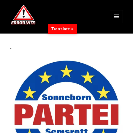
MENÜ
Translate »
UND
ERROR.WTF
WIDGETS
.