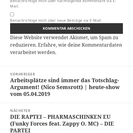
Benachrichtige mich über nachfolgende Kommentare via E-
Mail.
Benachrichtige mich über neue Beiträge via E-Mail.
Diese Website verwendet Akismet, um Spam zu
reduzieren.
Erfahre, wie deine Kommentardaten
verarbeitet werden.
Beitragsnavigation
VORHERIGER
Arbeitsplätze sind immer das Totschlag-
Vorheriger
Argument! (Nico Semsrott) | heute-show
Beitrag:
vom 05.04.2019
NÄCHSTER
DIE RAPTEI – PHARMASCHINKEN EU
Nächster
(Funky Forces feat. Zappy O. MC) – DIE
Beitrag:
PARTEI