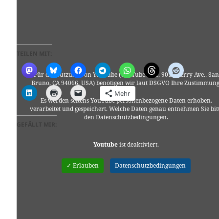
TEILEN MIT:
Für die Nutzung von YouTube (YouTube, LLC, 901 Cherry Ave., San
Bruno, CA 94066, USA) benötigen wir laut DSGVO Ihre Zustimmung
Mehr
Es werden seitens YouTube personenbezogene Daten erhoben,
verarbeitet und gespeichert. Welche Daten genau entnehmen Sie bit
den Datenschutzbedingungen.
GEFÄLLT MIR:
Youtube
ist deaktiviert.
✓ Erlauben
Datenschutzbedingungen