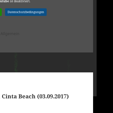
utube
ist deaktiviert.
Datenschutzbedingungen
Kategorien
Allgemein
s hero
 Cinta Beach (03.09.2017)