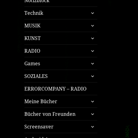
Notizblock
untermenü
Technik
öffnen
untermenü
MUSIK
öffnen
untermenü
KUNST
öffnen
untermenü
RADIO
öffnen
untermenü
Games
öffnen
untermenü
SOZIALES
öffnen
ERRORCOMPANY – RADIO
untermenü
Meine Bücher
öffnen
untermenü
Bücher von Freunden
öffnen
untermenü
Screensaver
öffnen