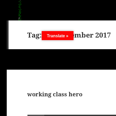
Tag:
14. September 2017
Translate »
working class hero