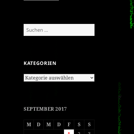
Suchen
nach:
KATEGORIEN
Kategorien
SEPTEMBER 2017
M
D
M
D
F
S
S
1
2
3