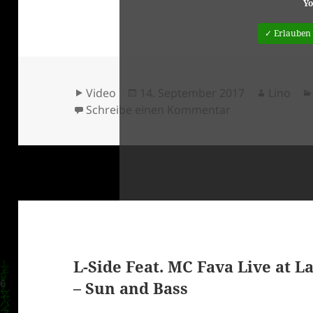
Yo
✓ Erlauben
Format
Veröffentlicht
Autor
Video
14. September 2017
Lino
am
zu working clas
Schreibe einen Kommentar
klärung
L-Side Feat. MC Fava Live at La
– Sun and Bass