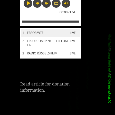
00:00 / LIVE
1
ERROR.WTF
LIVE
2
ERRORCOMPANY - TELEFONE
LIVE
LINE
3
RADIO RÜSSELSHEIM
LIVE
Read article for donation
information.