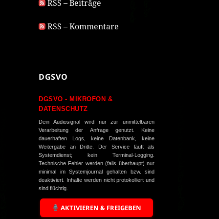
RSS – Beiträge
RSS – Kommentare
DGSVO
DGSVO - MIKROFON &
DATENSCHUTZ
Dein Audiosignal wird nur zur unmittelbaren
Verarbeitung der Anfrage genutzt. Keine
dauerhaften Logs, keine Datenbank, keine
Weitergabe an Dritte. Der Service läuft als
Systemdienst; kein Terminal-Logging.
Technische Fehler werden (falls überhaupt) nur
minimal im Systemjournal gehalten bzw. sind
deaktiviert. Inhalte werden nicht protokolliert und
sind flüchtig.
AKTIVIEREN & FREIGEBEN