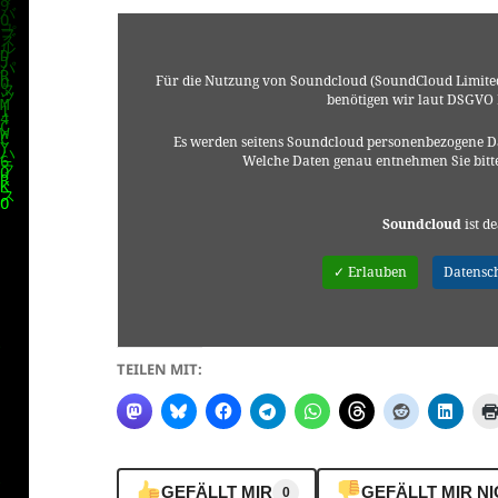
Für die Nutzung von Soundcloud (SoundCloud Limited
benötigen wir laut DSGVO
Es werden seitens Soundcloud personenbezogene Da
Welche Daten genau entnehmen Sie bitt
Soundcloud
ist de
✓ Erlauben
Datensc
TEILEN MIT:
GEFÄLLT MIR
GEFÄLLT MIR N
0