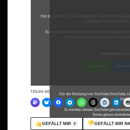
Für die Nutzung von Soundcloud (SoundCloud Limited
benötigen wir laut DSGVO
Es werden seitens Soundcloud personenbezogene Da
Welche Daten genau entnehmen Sie bitt
Soundcloud
ist de
✓ Erlauben
Datensc
TEILEN MIT:
Für die Nutzung von YouTube (YouTube, LL
laut 
Es werden seitens YouTube personenbez
Daten genau entnehme
GEFÄLLT MIR
GEFÄLLT MIR N
0