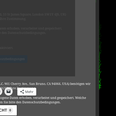
, 33 St James Square, London SW1Y 4JS, UK)
 Ihre Zustimmung.
ten erhoben, verarbeitet und gespeichert.
e den Datenschutzbedingungen.
aktiviert.
hutzbedingungen
C, 901 Cherry Ave., San Bruno, CA 94066, USA) benötigen wir
DSGVO Ihre Zustimmung.
Mehr
ogene Daten erhoben, verarbeitet und gespeichert. Welche
n Sie bitte den Datenschutzbedingungen.
ICHT
0