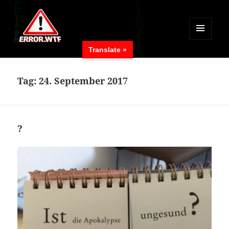
MENÜ
Translate »
UND
ERROR.WTF
WIDGETS
Tag:
24. September 2017
?