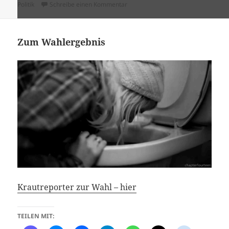
am
zu Thomas Baumann, MDR, komment
Politik
Schreibe einen Kommentar
Zum Wahlergebnis
Krautreporter zur Wahl – hier
TEILEN MIT: