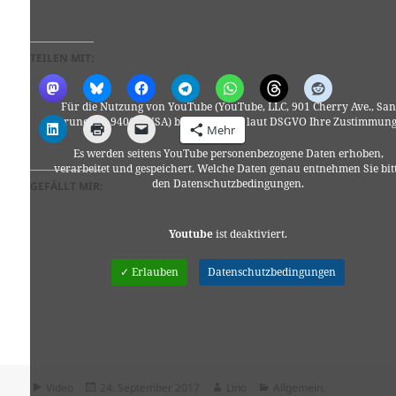
TEILEN MIT:
Für die Nutzung von YouTube (YouTube, LLC, 901 Cherry Ave., San
Bruno, CA 94066, USA) benötigen wir laut DSGVO Ihre Zustimmung
Mehr
Es werden seitens YouTube personenbezogene Daten erhoben,
verarbeitet und gespeichert. Welche Daten genau entnehmen Sie bit
den Datenschutzbedingungen.
GEFÄLLT MIR:
Youtube
ist deaktiviert.
✓ Erlauben
Datenschutzbedingungen
Format
Veröffentlicht
Autor
Kategorien
Video
24. September 2017
Lino
Allgemein
,