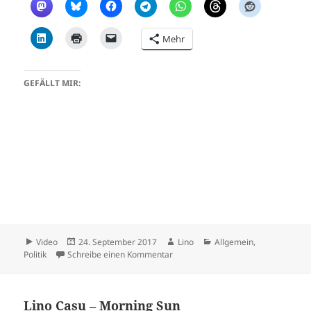
Mehr
GEFÄLLT MIR:
Format
Veröffentlicht
Autor
Kategorien
Video
24. September 2017
Lino
Allgemein
,
am
zu Zum Wahlergebnis
Politik
Schreibe einen Kommentar
Lino Casu – Morning Sun