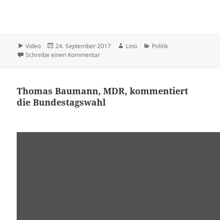
Format
Veröffentlicht
Autor
Kategorien
Video
24. September 2017
Lino
Politik
am
zu ?
Schreibe einen Kommentar
Thomas Baumann, MDR, kommentiert
die Bundestagswahl