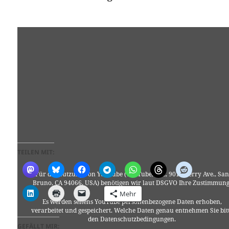
TEILEN MIT:
Für die Nutzung von YouTube (YouTube, LLC, 901 Cherry Ave., San
Bruno, CA 94066, USA) benötigen wir laut DSGVO Ihre Zustimmung
Mehr
Es werden seitens YouTube personenbezogene Daten erhoben,
verarbeitet und gespeichert. Welche Daten genau entnehmen Sie bit
den Datenschutzbedingungen.
GEFÄLLT MIR: