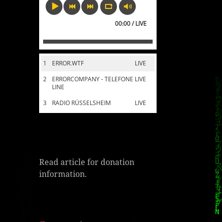
00:00 / LIVE
1
ERROR.WTF
LIVE
2
ERRORCOMPANY - TELEFONE
LIVE
LINE
3
RADIO RÜSSELSHEIM
LIVE
Read article for donation
information.