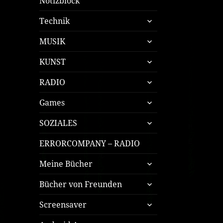
Notizblock
untermenü
Technik
öffnen
untermenü
MUSIK
öffnen
untermenü
KUNST
öffnen
untermenü
RADIO
öffnen
untermenü
Games
öffnen
untermenü
SOZIALES
öffnen
ERRORCOMPANY – RADIO
untermenü
Meine Bücher
öffnen
untermenü
Bücher von Freunden
öffnen
untermenü
Screensaver
öffnen