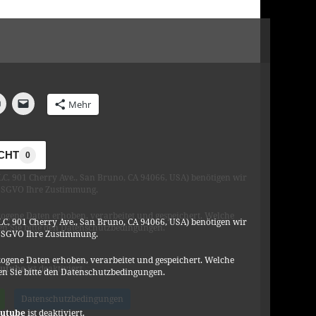
Mehr
ICHT
0
C, 901 Cherry Ave., San Bruno, CA 94066, USA) benötigen wir
DSGVO Ihre Zustimmung.
ogene Daten erhoben, verarbeitet und gespeichert. Welche
C, 901 Cherry Ave., San Bruno, CA 94066, USA) benötigen wir
n Sie bitte den Datenschutzbedingungen.
DSGVO Ihre Zustimmung.
ogene Daten erhoben, verarbeitet und gespeichert. Welche
Kategorien
Allgemein
,
Satire
utube
ist deaktiviert.
n Sie bitte den Datenschutzbedingungen.
 happens when you reply to spam email | James Veitch
Datenschutzbedingungen
utube
ist deaktiviert.