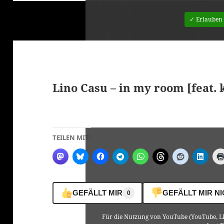
✓ Erlauben
Lino Casu – in my room [feat. 
klärung
TEILEN MIT:
GEFÄLLT MIR
GEFÄLLT MIR N
0
Für die Nutzung von YouTube (YouTube, LL