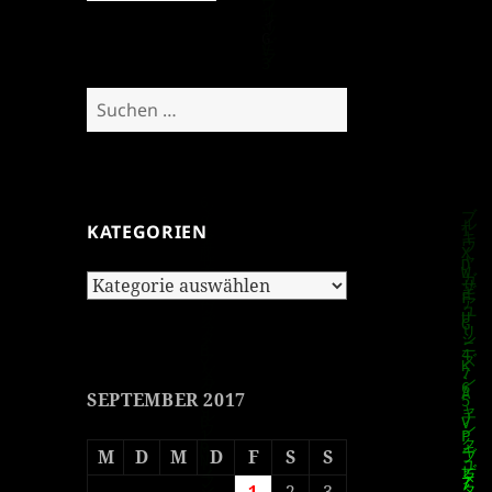
Suchen
nach:
KATEGORIEN
Kategorien
SEPTEMBER 2017
M
D
M
D
F
S
S
1
2
3