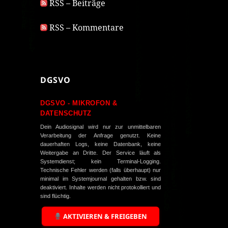
RSS – Beiträge
RSS – Kommentare
DGSVO
DGSVO - MIKROFON &
DATENSCHUTZ
Dein Audiosignal wird nur zur unmittelbaren
Verarbeitung der Anfrage genutzt. Keine
dauerhaften Logs, keine Datenbank, keine
Weitergabe an Dritte. Der Service läuft als
Systemdienst; kein Terminal-Logging.
Technische Fehler werden (falls überhaupt) nur
minimal im Systemjournal gehalten bzw. sind
deaktiviert. Inhalte werden nicht protokolliert und
sind flüchtig.
AKTIVIEREN & FREIGEBEN