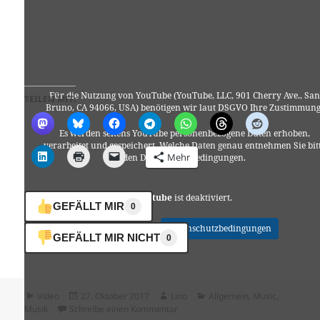
Für die Nutzung von YouTube (YouTube, LLC, 901 Cherry Ave., San
TEILEN MIT:
Bruno, CA 94066, USA) benötigen wir laut DSGVO Ihre Zustimmung
Es werden seitens YouTube personenbezogene Daten erhoben,
verarbeitet und gespeichert. Welche Daten genau entnehmen Sie bit
Mehr
den Datenschutzbedingungen.
Youtube
ist deaktiviert.
GEFÄLLT MIR
0
✓ Erlauben
Datenschutzbedingungen
GEFÄLLT MIR NICHT
0
Format
Veröffentlicht
Autor
Kategorien
Video
27. Oktober 2017
Lino
Allgemein
,
Music
,
am
zu Kim Hiorthøy – Klockan
Musik
Schreibe einen Kommentar