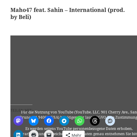
Maho47 feat. Sahin – International (prod.
by Beli)
TEILEN MIT:
Für die Nutzung von YouTube (YouTube, LLC, 901 Cherry Ave., San
Bruno, CA 94066, USA) benötigen wir laut DSGVO Ihre Zustimmung
Es werden seitens YouTube personenbezogene Daten erhoben,
verarbeitet und gespeichert. Welche Daten genau entnehmen Sie bit
Mehr