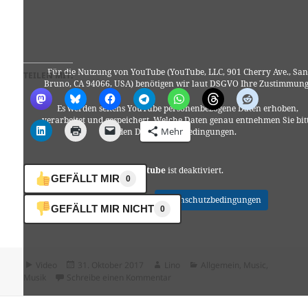
Für die Nutzung von YouTube (YouTube, LLC, 901 Cherry Ave., San
TEILEN MIT:
Bruno, CA 94066, USA) benötigen wir laut DSGVO Ihre Zustimmung
Es werden seitens YouTube personenbezogene Daten erhoben,
verarbeitet und gespeichert. Welche Daten genau entnehmen Sie bit
Mehr
den Datenschutzbedingungen.
Youtube
ist deaktiviert.
GEFÄLLT MIR
0
✓ Erlauben
Datenschutzbedingungen
GEFÄLLT MIR NICHT
0
Format
Veröffentlicht
Autor
Kategorien
Video
31. Oktober 2017
Lino
Allgemein
,
Music
,
am
zu Santogold – L.E.S. Artistes
Musik
Schreibe einen Kommentar