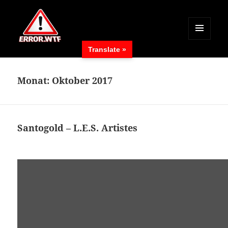
MENÜ
Translate »
UND
ERROR.WTF
WIDGETS
Monat:
Oktober 2017
Santogold – L.E.S. Artistes