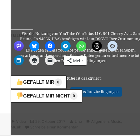
Für die Nutzung von YouTube (YouTube, LLC, 901 Cherry Ave., San
TEILEN MIT:
Bruno, CA 94066, USA) benötigen wir laut DSGVO Ihre Zustimmung
Es werden seitens YouTube personenbezogene Daten erhoben,
verarbeitet und gespeichert. Welche Daten genau entnehmen Sie bit
Mehr
den Datenschutzbedingungen.
Youtube
ist deaktiviert.
GEFÄLLT MIR
0
✓ Erlauben
Datenschutzbedingungen
GEFÄLLT MIR NICHT
0
Format
Veröffentlicht
Autor
Kategorien
Video
29. Oktober 2017
Lino
Allgemein
,
Music
,
am
zu OK KID – Gute Menschen
Musik
Schreibe einen Kommentar