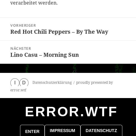
verarbeitet werden.
Beitragsnavigation
VORHERIGER
Red Hot Chili Peppers – By The Way
Vorheriger
Beitrag:
NÄCHSTER
Lino Casu – Morning Sun
Nächster
Beitrag:
Datenschutzerklärung
proudly presented by
I
D
error.wtf
ERROR.WTF
0
particles
IMPRESSUM
DATENSCHUTZ
ENTER