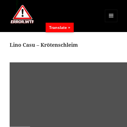
MENÜ
Translate »
UND
ERROR.WTF
WIDGETS
Lino Casu – Krötenschleim