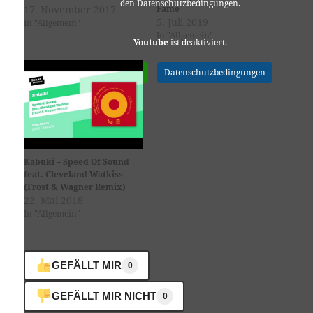
den Datenschutzbedingungen.
17. November 2017
Fame
5. Juli 2019
In "Allgemein"
In "Allgemein"
Youtube
ist deaktiviert.
✓ Erlauben
Datenschutzbedingungen
Kabuki – Speed Of Sound
feat. Cleveland Watkiss
(Frost & Wagner Remix)
22. Mai 2018
In "Allgemein"
GEFÄLLT MIR
0
GEFÄLLT MIR NICHT
0