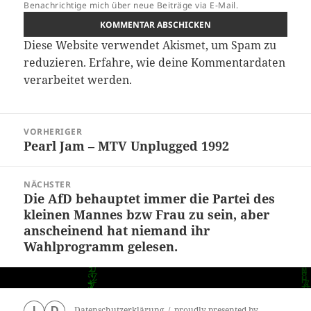
Benachrichtige mich über neue Beiträge via E-Mail.
Diese Website verwendet Akismet, um Spam zu
reduzieren.
Erfahre, wie deine Kommentardaten
verarbeitet werden.
Beitragsnavigation
VORHERIGER
Pearl Jam – MTV Unplugged 1992
Vorheriger
Beitrag:
NÄCHSTER
Die AfD behauptet immer die Partei des
Nächster
kleinen Mannes bzw Frau zu sein, aber
Beitrag:
anscheinend hat niemand ihr
Wahlprogramm gelesen.
Datenschutzerklärung
proudly presented by
I
D