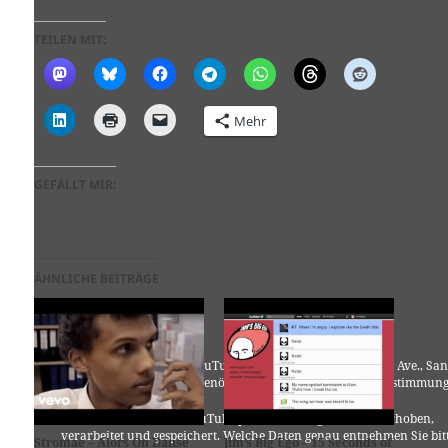
TEILEN MIT:
Mehr
GEFÄLLT MIR:
ÄHNLICHE BEITRÄGE
Für die Nutzung von YouTube (YouTube, LLC, 901 Cherry Ave., San
Bruno, CA 94066, USA) benötigen wir laut DSGVO Ihre Zustimmung
Es werden seitens YouTube personenbezogene Daten erhoben,
verarbeitet und gespeichert. Welche Daten genau entnehmen Sie bit
Stromae – Alors On Danse
Jim’s Big Ego – 15 Seconds of