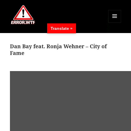
MENÜ
Translate »
UND
ERROR.WTF
WIDGETS
Dan Bay feat. Ronja Wehner – City of
Fame