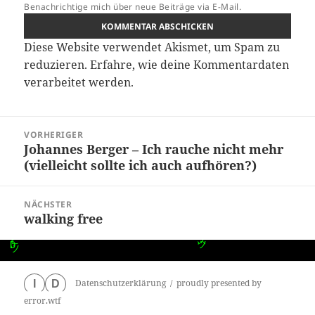
Benachrichtige mich über neue Beiträge via E-Mail.
Diese Website verwendet Akismet, um Spam zu
reduzieren.
Erfahre, wie deine Kommentardaten
verarbeitet werden.
Beitragsnavigation
VORHERIGER
Johannes Berger – Ich rauche nicht mehr
Vorheriger
(vielleicht sollte ich auch aufhören?)
Beitrag:
NÄCHSTER
walking free
Nächster
Beitrag:
Datenschutzerklärung
proudly presented by
I
D
error.wtf