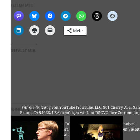
TEILEN MIT:
Mehr
GEFÄLLT MIR:
Für die Nutzung von YouTube (YouTube, LLC, 901 Cherry Ave., San
ÄHNLICHE BEITRÄGE
Bruno, CA 94066, USA) benötigen wir laut DSGVO Ihre Zustimmung
Es werden seitens YouTube personenbezogene Daten erhoben,
verarbeitet und gespeichert. Welche Daten genau entnehmen Sie bit
den Datenschutzbedingungen.