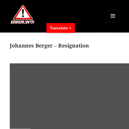
MENÜ
Translate »
UND
ERROR.WTF
WIDGETS
Johannes Berger – Resignation