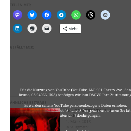
TEILEN MIT:
Mehr
GEFÄLLT MIR:
Für die Nutzung von YouTube (YouTube, LLC, 901 Cherry Ave., San
Bruno, CA 94066, USA) benötigen wir laut DSGVO Ihre Zustimmung
ÄHNLICHE BEITRÄGE
Es werden seitens YouTube personenbezogene Daten erhoben,
verarbeitet und gespeichert. Welche Daten genau entnehmen Sie bit
Lino_PC in THE MIX – Bad
den Datenschutzbedingungen.
Habits
4. März 2015
In "Allgemein"