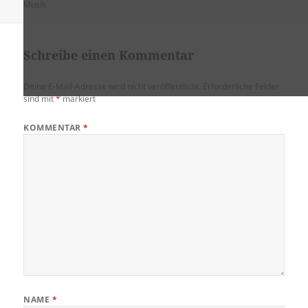
am
Musik
Schreibe einen Kommentar
Deine E-Mail-Adresse wird nicht veröffentlicht.
Erforderliche Felder
sind mit
*
markiert
KOMMENTAR
*
NAME
*