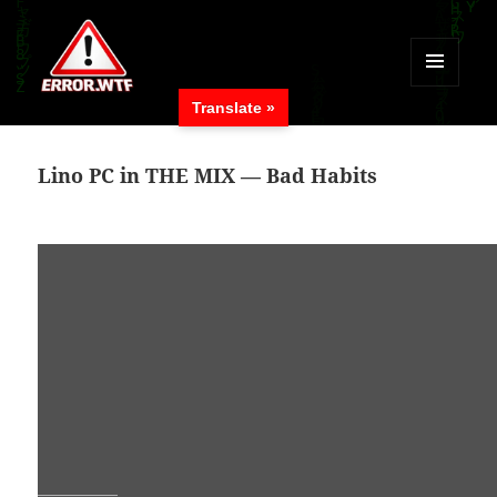
MENÜ
Translate »
UND
ERROR.WTF
WIDGETS
Lino PC in THE MIX — Bad Habits