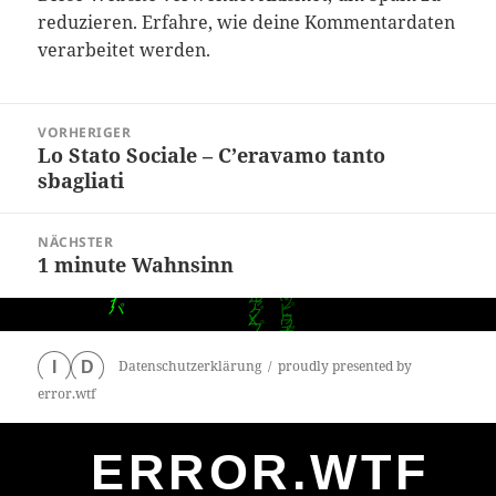
reduzieren.
Erfahre, wie deine Kommentardaten
verarbeitet werden.
Beitragsnavigation
VORHERIGER
Lo Stato Sociale – C’eravamo tanto
Vorheriger
sbagliati
Beitrag:
NÄCHSTER
1 minute Wahnsinn
Nächster
Beitrag:
Datenschutzerklärung
proudly presented by
I
D
error.wtf
ERROR.WTF
0
particles