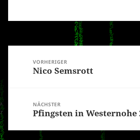
Beitragsnavigation
VORHERIGER
Nico Semsrott
Vorheriger
Beitrag:
NÄCHSTER
Pfingsten in Westernohe 
Nächster
Beitrag: