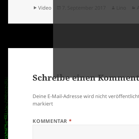
Format
Veröffentlicht
Autor
Video
7. September 2017
Lino
am
klärung
Schreibe einen Kommen
Deine E-Mail-Adresse wird nicht veröffentlicht
markiert
KOMMENTAR
*