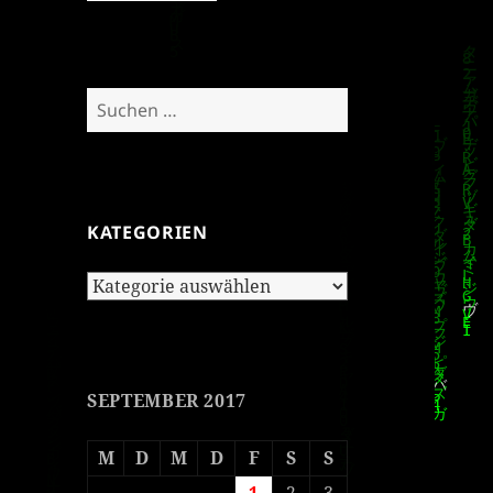
Suchen
nach:
KATEGORIEN
Kategorien
SEPTEMBER 2017
M
D
M
D
F
S
S
1
2
3