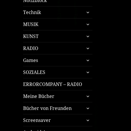
Notizblock
untermenü
Technik
öffnen
untermenü
MUSIK
öffnen
untermenü
KUNST
öffnen
untermenü
RADIO
öffnen
untermenü
Games
öffnen
untermenü
SOZIALES
öffnen
ERRORCOMPANY – RADIO
untermenü
Meine Bücher
öffnen
untermenü
Bücher von Freunden
öffnen
untermenü
Screensaver
öffnen