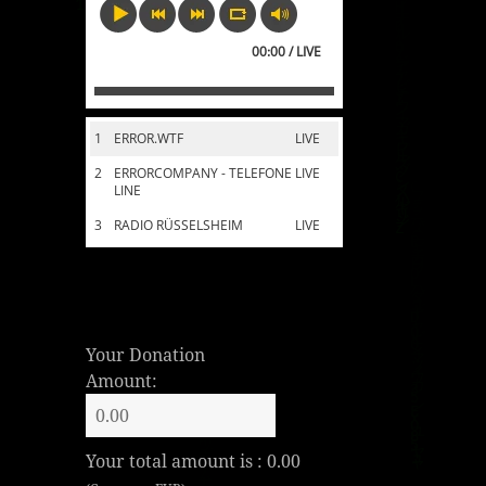
00:00 / LIVE
1
ERROR.WTF
LIVE
2
ERRORCOMPANY - TELEFONE
LIVE
LINE
3
RADIO RÜSSELSHEIM
LIVE
Your Donation
Amount:
Your total amount is :
0.00