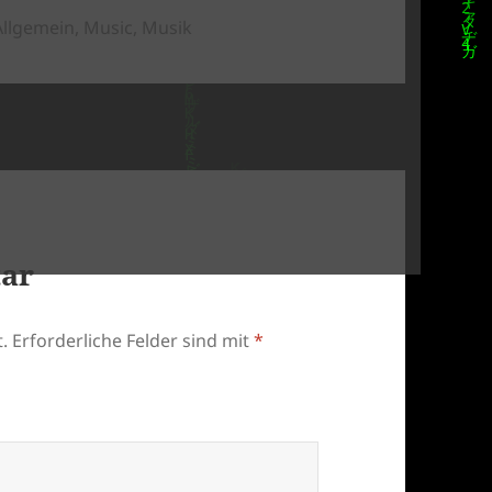
Kategorien
Allgemein
,
Music
,
Musik
tar
.
Erforderliche Felder sind mit
*