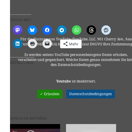
TEILEN MIT:
Für die Nutzung von YouTube (YouTube, LLC, 901 Cherry Ave., San
Mehr
Bruno, CA 94066, USA) benötigen wir laut DSGVO Ihre Zustimmung
Es werden seitens YouTube personenbezogene Daten erhoben,
verarbeitet und gespeichert. Welche Daten genau entnehmen Sie bit
GEFÄLLT MIR:
den Datenschutzbedingungen.
Youtube
ist deaktiviert.
✓ Erlauben
Datenschutzbedingungen
ÄHNLICHE BEITRÄGE