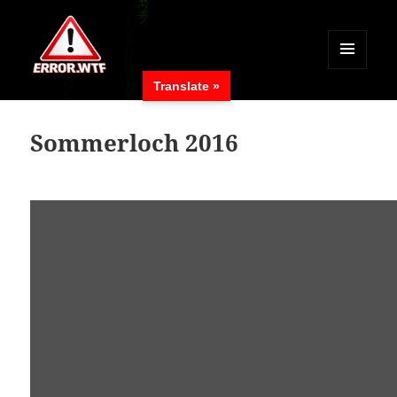
MENÜ
Translate »
UND
ERROR.WTF
WIDGETS
Sommerloch 2016