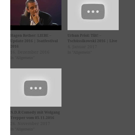
Hagen Rether: LIEBE –
Urban Priol: Tilt! –
Update 2016 | 3satfestival
Tschüssikowski 2016 | Live
2016
4. Januar 2017
16. Dezember 2016
In "Allgemein"
In "Allgemein"
N.D.R Comedy mit Wolgang
Trepper vom 05.11.2016
26. November 2017
In "Allgemein"