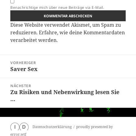
Benachrichtige mich über neue Beiträge via E-Mail.
Diese Website verwendet Akismet, um Spam zu
reduzieren.
Erfahre, wie deine Kommentardaten
verarbeitet werden.
Beitragsnavigation
VORHERIGER
Saver Sex
Vorheriger
Beitrag:
NÄCHSTER
Zu Risiken und Nebenwirkung lesen Sie
Nächster
…
Beitrag:
Datenschutzerklärung
proudly presented by
I
D
error.wtf