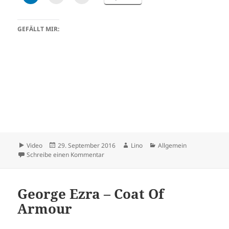
GEFÄLLT MIR:
Format
Veröffentlicht
Autor
Kategorien
Video
29. September 2016
Lino
Allgemein
am
zu distorted Mind by Lino Casu (Radio Edit)
Schreibe einen Kommentar
George Ezra – Coat Of
Armour