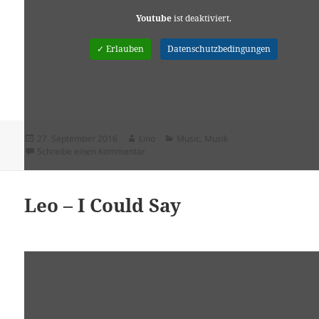
Youtube
ist deaktiviert.
✓ Erlauben
Datenschutzbedingungen
Veröffentlicht
Autor
Kategorien
27. September 2016
Lino
Music
,
Musik
am
zu George Ezra – Coat Of Armour
Schreibe einen Kommentar
Leo – I Could Say