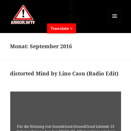
MENÜ
Translate »
UND
ERROR.WTF
WIDGETS
Monat:
September 2016
distorted Mind by Lino Casu (Radio Edit)
Für die Nutzung von Soundcloud (SoundCloud Limited, 33