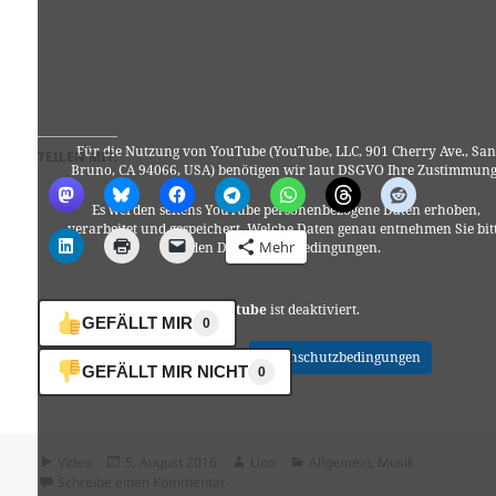
Für die Nutzung von YouTube (YouTube, LLC, 901 Cherry Ave., San
TEILEN MIT:
Bruno, CA 94066, USA) benötigen wir laut DSGVO Ihre Zustimmung
Es werden seitens YouTube personenbezogene Daten erhoben,
verarbeitet und gespeichert. Welche Daten genau entnehmen Sie bit
Mehr
den Datenschutzbedingungen.
Youtube
ist deaktiviert.
GEFÄLLT MIR
0
✓ Erlauben
Datenschutzbedingungen
GEFÄLLT MIR NICHT
0
Format
Veröffentlicht
Autor
Kategorien
Video
5. August 2016
Lino
Allgemein
,
Musik
am
zu Philth & Collette Warren – Back In Time
Schreibe einen Kommentar