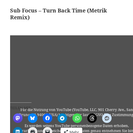
Sub Focus – Turn Back Time (Metrik
Remix)
TEILEN MIT:
Für die Nutzung von YouTube (YouTube, LLC, 901 Cherry Ave., San
Bruno, CA 94066, USA) benötigen wir laut DSGVO Ihre Zustimmung
Es werden seitens YouTube personenbezogene Daten erhoben,
verarbeitet und gespeichert. Welche Daten genau entnehmen Sie bit
Mehr