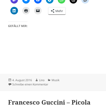
Mehr
GEFÄLLT MIR:
Veröffentlicht
Autor
Kategorien
4. August 2016
Lino
Musik
am
zu 121 Crew – Soulseeker
Schreibe einen Kommentar
Francesco Guccini – Picola