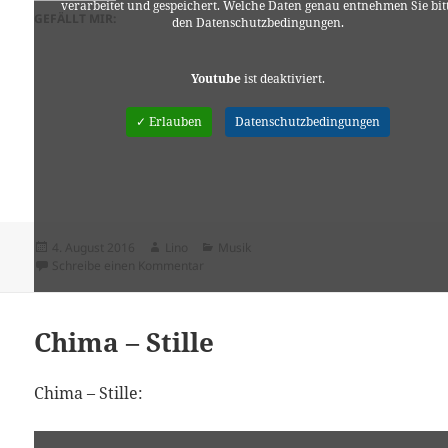
verarbeitet und gespeichert. Welche Daten genau entnehmen Sie bit
GEFÄLLT MIR:
den Datenschutzbedingungen.
Youtube
ist deaktiviert.
✓ Erlauben
Datenschutzbedingungen
Veröffentlicht
Autor
Kategorien
4. August 2016
Lino
Musik
am
zu Francesco Guccini – Picola storia inobile
Schreibe einen Kommentar
Chima – Stille
Chima – Stille: