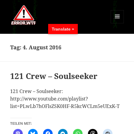
MENÜ
Translate »
UND
ERROR.WTF
WIDGETS
Tag:
4. August 2016
121 Crew – Soulseeker
121 Crew – Soulseeker:
http://www.youtube.com/playlist?
list=PLwLb7hOFlsZSK0HF-R5kcWCLm5eUExK-T
TEILEN MIT: