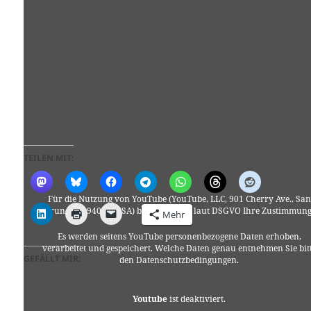
TEILEN MIT:
Für die Nutzung von YouTube (YouTube, LLC, 901 Cherry Ave., San
Bruno, CA 94066, USA) benötigen wir laut DSGVO Ihre Zustimmung
Mehr
Es werden seitens YouTube personenbezogene Daten erhoben,
verarbeitet und gespeichert. Welche Daten genau entnehmen Sie bit
GEFÄLLT MIR:
den Datenschutzbedingungen.
Youtube
ist deaktiviert.