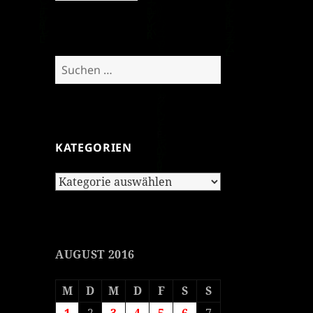
Suchen
nach:
KATEGORIEN
Kategorien
AUGUST 2016
M
D
M
D
F
S
S
1
2
3
4
5
6
7