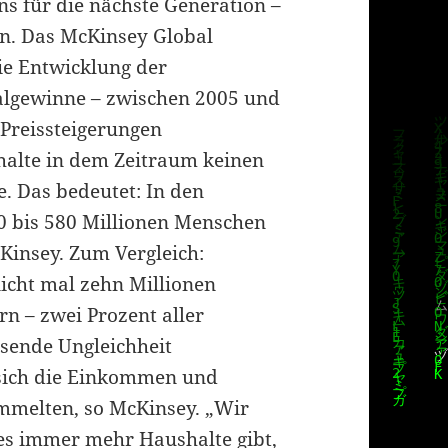
s für die nächste Generation –
en. Das McKinsey Global
die Entwicklung der
lgewinne – zwischen 2005 und
 Preissteigerungen
shalte in dem Zeitraum keinen
te. Das bedeutet: In den
0 bis 580 Millionen Menschen
Kinsey. Zum Vergleich:
icht mal zehn Millionen
n – zwei Prozent aller
hsende Ungleichheit
 sich die Einkommen und
mmelten, so McKinsey. „Wir
 es immer mehr Haushalte gibt,