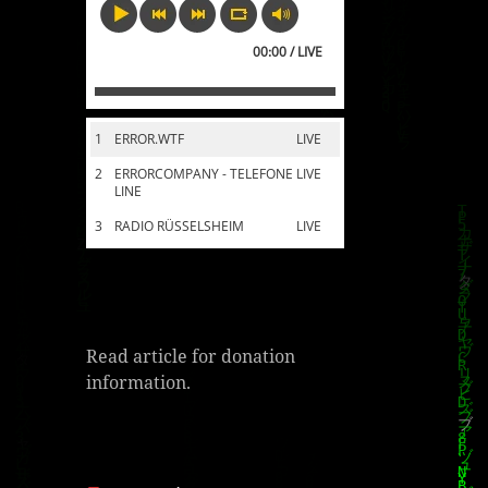
00:00 / LIVE
1
ERROR.WTF
LIVE
2
ERRORCOMPANY - TELEFONE
LIVE
LINE
3
RADIO RÜSSELSHEIM
LIVE
Read article for donation
information.