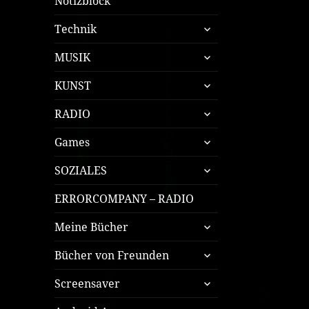
Notizblock
untermenü
Technik
öffnen
untermenü
MUSIK
öffnen
untermenü
KUNST
öffnen
untermenü
RADIO
öffnen
untermenü
Games
öffnen
untermenü
SOZIALES
öffnen
ERRORCOMPANY – RADIO
untermenü
Meine Bücher
öffnen
untermenü
Bücher von Freunden
öffnen
untermenü
Screensaver
öffnen