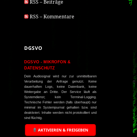
RSS – Beiträge
RSS – Kommentare
DGSVO
DGSVO - MIKROFON &
DATENSCHUTZ
Dein Audiosignal wird nur zur unmittelbaren
Verarbeitung der Anfrage genutzt. Keine
dauerhaften Logs, keine Datenbank, keine
Weitergabe an Dritte. Der Service läuft als
Systemdienst; kein Terminal-Logging.
Technische Fehler werden (falls überhaupt) nur
minimal im Systemjournal gehalten bzw. sind
deaktiviert. Inhalte werden nicht protokolliert und
sind flüchtig.
AKTIVIEREN & FREIGEBEN