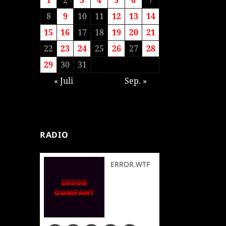
8
9
10
11
12
13
14
15
16
17
18
19
20
21
22
23
24
25
26
27
28
29
30
31
« Juli
Sep. »
RADIO
ERROR.WTF