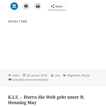
Mehr
GEFÄLLT MIR:
Format
Veröffentlicht
Autor
Kategorien
Video
28. Januar 2016
Lino
Allgemein
,
Musik
am
zu Pasch – MA:SSIVE Breaks – Mix 01-2016
Schreibe einen Kommentar
K.I.Z. – Hurra die Welt geht unter ft.
Henning May