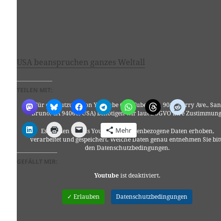
USA beanspruchen ganzes Weltall
TEILEN MIT:
Für die Nutzung von YouTube (YouTube, LLC, 901 Cherry Ave., San
Bruno, CA 94066, USA) benötigen wir laut DSGVO Ihre Zustimmung
Mehr
Es werden seitens YouTube personenbezogene Daten erhoben,
verarbeitet und gespeichert. Welche Daten genau entnehmen Sie bit
den Datenschutzbedingungen.
GEFÄLLT MIR:
Youtube
ist deaktiviert.
✓ Erlauben
Datenschutzbedingungen