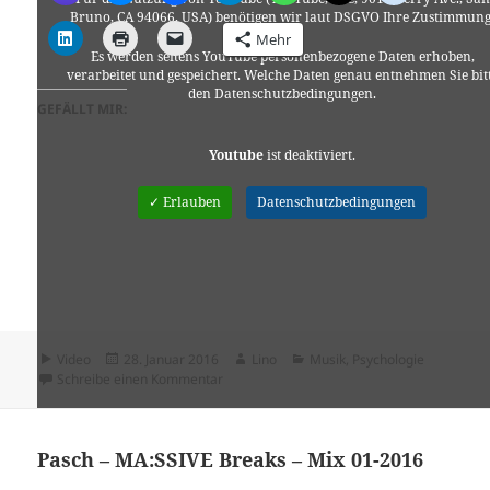
Bruno, CA 94066, USA) benötigen wir laut DSGVO Ihre Zustimmung
Mehr
Es werden seitens YouTube personenbezogene Daten erhoben,
verarbeitet und gespeichert. Welche Daten genau entnehmen Sie bit
den Datenschutzbedingungen.
GEFÄLLT MIR:
Youtube
ist deaktiviert.
✓ Erlauben
Datenschutzbedingungen
Format
Veröffentlicht
Autor
Kategorien
Video
28. Januar 2016
Lino
Musik
,
Psychologie
am
zu Regina Spektor – „Laughing With“
Schreibe einen Kommentar
Pasch – MA:SSIVE Breaks – Mix 01-2016