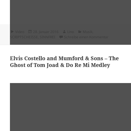
Format
Veröffentlicht
Autor
Kategorien
Video
28. Januar 2016
Lino
Musik
,
am
zu K.I.Z. – Hu
SCRIPTSCHEISSE
,
SINNFREI
Schreibe einen Kommentar
Elvis Costello and Mumford & Sons – The
Ghost of Tom Joad & Do Re Mi Medley