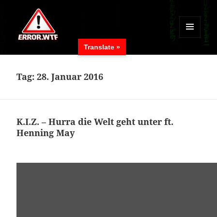
MENÜ
Translate »
UND
ERROR.WTF
WIDGETS
Tag:
28. Januar 2016
K.I.Z. – Hurra die Welt geht unter ft.
Henning May