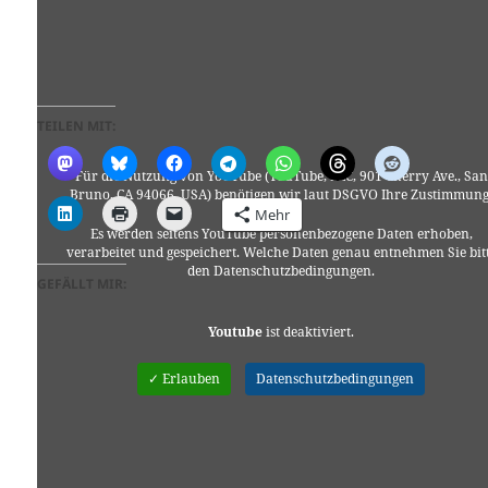
TEILEN MIT:
Für die Nutzung von YouTube (YouTube, LLC, 901 Cherry Ave., San
Bruno, CA 94066, USA) benötigen wir laut DSGVO Ihre Zustimmung
Mehr
Es werden seitens YouTube personenbezogene Daten erhoben,
verarbeitet und gespeichert. Welche Daten genau entnehmen Sie bit
den Datenschutzbedingungen.
GEFÄLLT MIR:
Youtube
ist deaktiviert.
✓ Erlauben
Datenschutzbedingungen