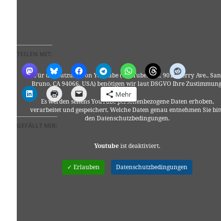
TEILEN MIT:
Für die Nutzung von YouTube (YouTube, LLC, 901 Cherry Ave., San
Bruno, CA 94066, USA) benötigen wir laut DSGVO Ihre Zustimmung
Mehr
Es werden seitens YouTube personenbezogene Daten erhoben,
verarbeitet und gespeichert. Welche Daten genau entnehmen Sie bit
den Datenschutzbedingungen.
GEFÄLLT MIR:
Youtube
ist deaktiviert.
✓ Erlauben
Datenschutzbedingungen