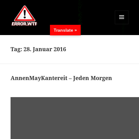
MENÜ
Translate »
UND
ERROR.WTF
WIDGETS
Tag:
28. Januar 2016
AnnenMayKantereit – Jeden Morgen