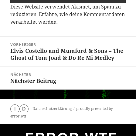
Diese Website verwendet Akismet, um Spam zu
reduzieren.
Erfahre, wie deine Kommentardaten
verarbeitet werden.
Beitragsnavigation
VORHERIGER
Elvis Costello and Mumford & Sons – The
Vorheriger
Ghost of Tom Joad & Do Re Mi Medley
Beitrag:
NÄCHSTER
Nächster Beitrag
Nächster
Beitrag:
Datenschutzerklärung
proudly presented by
I
D
error.wtf