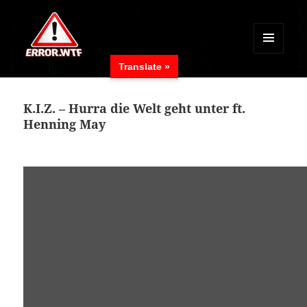
MENÜ
Translate »
UND
ERROR.WTF
WIDGETS
K.I.Z. – Hurra die Welt geht unter ft.
Henning May