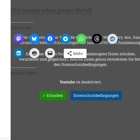
USA beanspruchen ganzes Weltall
TEILEN MIT:
Für die Nutzung von YouTube (YouTube, LLC, 901 Cherry Ave., San
Bruno, CA 94066, USA) benötigen wir laut DSGVO Ihre Zustimmung
Mehr
Es werden seitens YouTube personenbezogene Daten erhoben,
verarbeitet und gespeichert. Welche Daten genau entnehmen Sie bit
den Datenschutzbedingungen.
GEFÄLLT MIR:
Youtube
ist deaktiviert.
✓ Erlauben
Datenschutzbedingungen