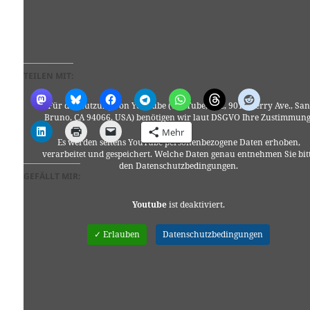
TEILEN MIT:
Für die Nutzung von YouTube (YouTube, LLC, 901 Cherry Ave., San
Bruno, CA 94066, USA) benötigen wir laut DSGVO Ihre Zustimmung
Mehr
Es werden seitens YouTube personenbezogene Daten erhoben,
verarbeitet und gespeichert. Welche Daten genau entnehmen Sie bit
den Datenschutzbedingungen.
GEFÄLLT MIR:
Youtube
ist deaktiviert.
✓ Erlauben
Datenschutzbedingungen