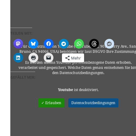
TEILEN MIT:
Für die Nutzung von YouTube (YouTube, LLC, 901 Cherry Ave., San
Bruno, CA 94066, USA) benötigen wir laut DSGVO Ihre Zustimmung
Mehr
Es werden seitens YouTube personenbezogene Daten erhoben,
verarbeitet und gespeichert. Welche Daten genau entnehmen Sie bit
den Datenschutzbedingungen.
GEFÄLLT MIR:
Youtube
ist deaktiviert.
✓ Erlauben
Datenschutzbedingungen