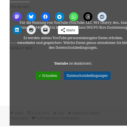
TEILEN MIT:
Für die Nutzung von YouTube (YouTube, LLC, 901 Cherry Ave., San
Bruno, CA 94066, USA) benötigen wir laut DSGVO Ihre Zustimmung
Mehr
Es werden seitens YouTube personenbezogene Daten erhoben,
verarbeitet und gespeichert. Welche Daten genau entnehmen Sie bit
den Datenschutzbedingungen.
GEFÄLLT MIR:
Youtube
ist deaktiviert.
✓ Erlauben
Datenschutzbedingungen
Format
Veröffentlicht
Autor
Kategorien
Video
2. Juli 2015
Lino
Allgemein
,
Musik
,
am
zu NICK CANNON „Intelligenc
Philosophie
Schreibe einen Kommentar