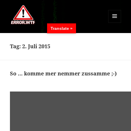
MENÜ
Translate »
UND
ERROR.WTF
WIDGETS
Tag:
2. Juli 2015
So … komme mer nemmer zussamme ;-)