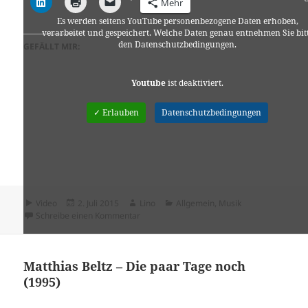
Mehr
Es werden seitens YouTube personenbezogene Daten erhoben,
verarbeitet und gespeichert. Welche Daten genau entnehmen Sie bit
den Datenschutzbedingungen.
GEFÄLLT MIR:
Youtube
ist deaktiviert.
✓ Erlauben
Datenschutzbedingungen
Format
Veröffentlicht
Autor
Kategorien
Video
2. Juli 2015
Lino
Allgemein
,
Musik
am
zu Donkey Shouts – planeta luna park – nuo
Schreibe einen Kommentar
Matthias Beltz – Die paar Tage noch
(1995)