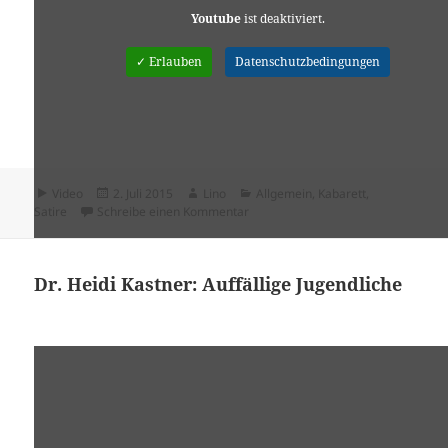
Youtube
ist deaktiviert.
✓ Erlauben
Datenschutzbedingungen
Format
Veröffentlicht
Autor
Kategorien
Video
2. Juli 2015
Lino
Allgemein
,
Kabarett
,
am
zu Matthias Beltz – Die paar Tage n
Satire
Schreibe einen Kommentar
Dr. Heidi Kastner: Auffällige Jugendliche