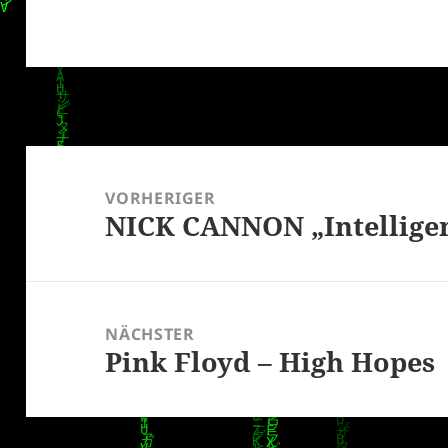
Beitragsnavigation
VORHERIGER
NICK CANNON „Intellige
Vorheriger
Beitrag:
NÄCHSTER
Pink Floyd – High Hopes
Nächster
Beitrag: