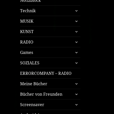
Notizblock
untermenü
Technik
öffnen
untermenü
MUSIK
öffnen
untermenü
KUNST
öffnen
untermenü
RADIO
öffnen
untermenü
Games
öffnen
untermenü
SOZIALES
öffnen
ERRORCOMPANY – RADIO
untermenü
Meine Bücher
öffnen
untermenü
Bücher von Freunden
öffnen
untermenü
Screensaver
öffnen