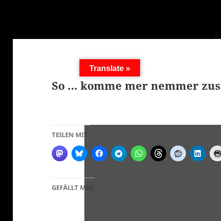
Translate »
So … komme mer nemmer zus
TEILEN MIT:
GEFÄLLT MIR: