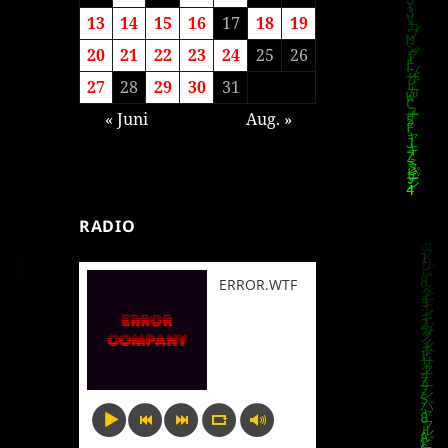
13
14
15
16
17
18
19
20
21
22
23
24
25
26
27
28
29
30
31
« Juni
Aug. »
RADIO
ERROR.WTF