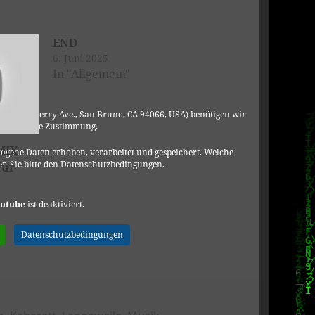
END
6. Juni 2025
In "Allgemein"
C, 901 Cherry Ave., San Bruno, CA 94066, USA) benötigen wir
DSGVO Ihre Zustimmung.
 MIX
ogene Daten erhoben, verarbeitet und gespeichert. Welche
n Sie bitte den Datenschutzbedingungen.
für
utube
ist deaktiviert.
Datenschutzbedingungen
en