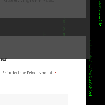
n
,
Kabarett
,
Langeweile
,
Musik
,
tar
.
Erforderliche Felder sind mit
*