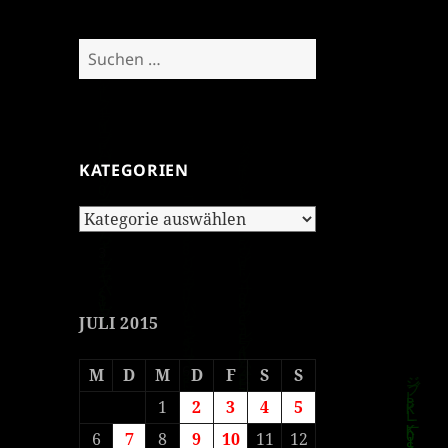
Suchen
nach:
KATEGORIEN
Kategorien
JULI 2015
M
D
M
D
F
S
S
1
2
3
4
5
6
7
8
9
10
11
12