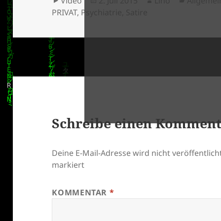
Video
2. Juli 2015
Lino
Allgemei
am
PRIVAT
,
Psychiatrie
,
Satire
klärung
Schreibe einen Kommen
Deine E-Mail-Adresse wird nicht veröffentlicht
markiert
KOMMENTAR
*