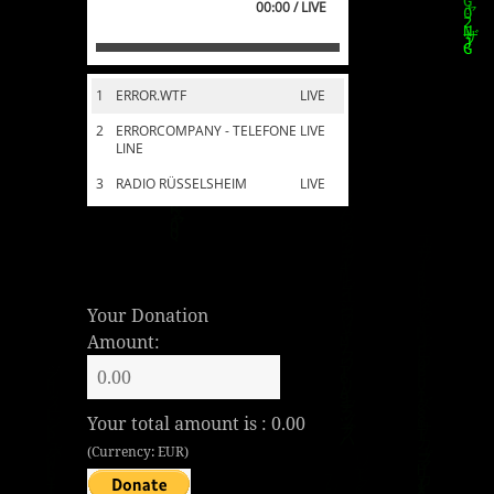
00:00 / LIVE
1
ERROR.WTF
LIVE
2
ERRORCOMPANY - TELEFONE
LIVE
LINE
3
RADIO RÜSSELSHEIM
LIVE
Your Donation
Amount:
Your total amount is :
0.00
(Currency: EUR)