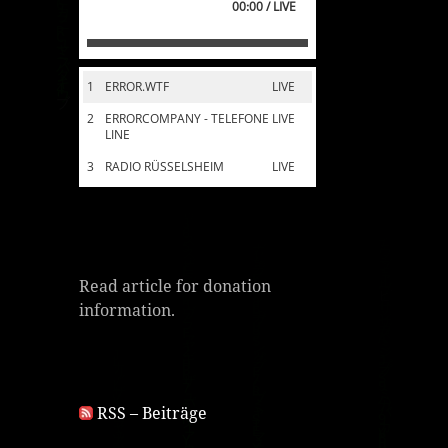
00:00 / LIVE
1
ERROR.WTF
LIVE
2
ERRORCOMPANY - TELEFONE
LIVE
LINE
3
RADIO RÜSSELSHEIM
LIVE
Read article for donation
information.
RSS – Beiträge