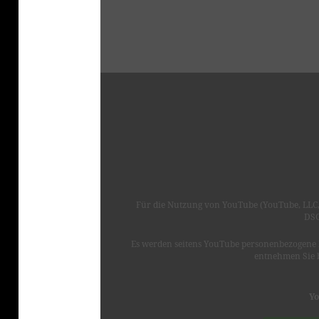
Für die Nutzung von YouTube (YouTube, LLC, 
DSG
Es werden seitens YouTube personenbezogene 
entnehmen Sie 
Yo