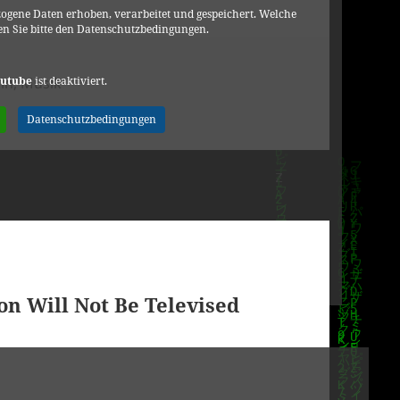
ogene Daten erhoben, verarbeitet und gespeichert. Welche
n Sie bitte den Datenschutzbedingungen.
ien
utube
ist deaktiviert.
in
,
Musik
a Stone – Memories Of An Old Friend
Datenschutzbedingungen
on Will Not Be Televised