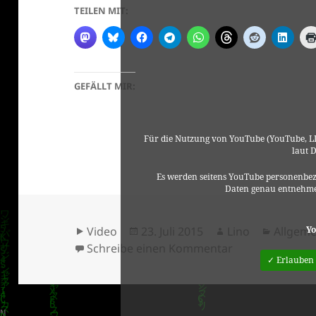
TEILEN MIT:
GEFÄLLT MIR:
Für die Nutzung von YouTube (YouTube, LL
laut 
Es werden seitens YouTube personenbez
Daten genau entnehme
Format
Veröffentlicht
Autor
Kategor
Yo
Video
23. Juli 2015
Lino
Allgeme
am
zu Birdy – Peop
Schreibe einen Kommentar
✓ Erlauben