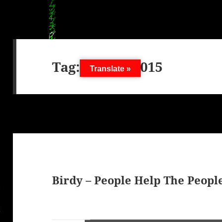
Tag:
23. Juli 2015
Translate »
Birdy – People Help The Peopl