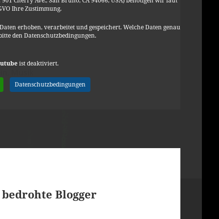
901 Cherry Ave., San Bruno, CA 94066, USA) benötigen wir laut
VO Ihre Zustimmung.
Daten erhoben, verarbeitet und gespeichert. Welche Daten genau
bitte den Datenschutzbedingungen.
utube
ist deaktiviert.
ien
in
,
Musik
ron – The Revolution Will Not Be Televised
Datenschutzbedingungen
 bedrohte Blogger