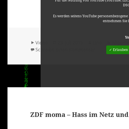
Für die Nutzung von YouTube (YouTube, LLC, 
DSG
Es werden seitens YouTube personenbezogene 
entnehmen Sie 
Yo
Format
Veröffentlicht
Autor
Kategor
Video
23. Juli 2015
Lino
Allgeme
am
zu Gil Scott-He
Schreibe einen Kommentar
✓ Erlauben
ZDF moma – Hass im Netz und