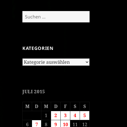
Suchen
nach:
KATEGORIEN
Kategorien
JULI 2015
M
D
M
D
F
S
S
1
2
3
4
5
6
7
8
9
10
11
12