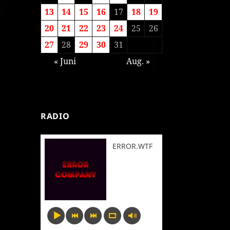
13
14
15
16
17
18
19
20
21
22
23
24
25
26
27
28
29
30
31
« Juni
Aug. »
RADIO
ERROR.WTF