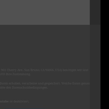
901 Cherry Ave., San Bruno, CA 94066, USA) benötigen wir laut
VO Ihre Zustimmung.
Daten erhoben, verarbeitet und gespeichert. Welche Daten genau
bitte den Datenschutzbedingungen.
utube
ist deaktiviert.