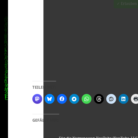
✓ Erlauben
TEILEN MIT:
GEFÄLLT MIR: