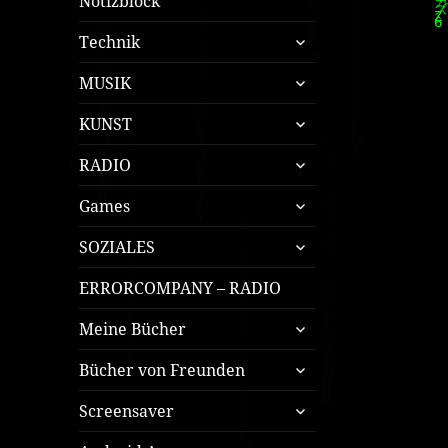
Notizblock
untermenü
Technik
öffnen
untermenü
MUSIK
öffnen
untermenü
KUNST
öffnen
untermenü
RADIO
öffnen
untermenü
Games
öffnen
untermenü
SOZIALES
öffnen
ERRORCOMPANY – RADIO
untermenü
Meine Bücher
öffnen
untermenü
Bücher von Freunden
öffnen
untermenü
Screensaver
öffnen