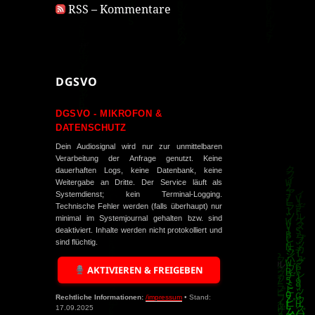
RSS – Kommentare
DGSVO
DGSVO - MIKROFON &
DATENSCHUTZ
Dein Audiosignal wird nur zur unmittelbaren
Verarbeitung der Anfrage genutzt. Keine
dauerhaften Logs, keine Datenbank, keine
Weitergabe an Dritte. Der Service läuft als
Systemdienst; kein Terminal-Logging.
Technische Fehler werden (falls überhaupt) nur
minimal im Systemjournal gehalten bzw. sind
deaktiviert. Inhalte werden nicht protokolliert und
sind flüchtig.
AKTIVIEREN & FREIGEBEN
Rechtliche Informationen:
/impressum
• Stand:
17.09.2025