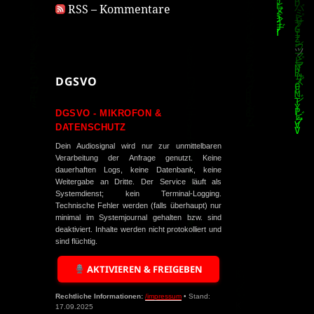
RSS – Kommentare
DGSVO
DGSVO - MIKROFON &
DATENSCHUTZ
Dein Audiosignal wird nur zur unmittelbaren
Verarbeitung der Anfrage genutzt. Keine
dauerhaften Logs, keine Datenbank, keine
Weitergabe an Dritte. Der Service läuft als
Systemdienst; kein Terminal-Logging.
Technische Fehler werden (falls überhaupt) nur
minimal im Systemjournal gehalten bzw. sind
deaktiviert. Inhalte werden nicht protokolliert und
sind flüchtig.
AKTIVIEREN & FREIGEBEN
Rechtliche Informationen:
/impressum
• Stand:
17.09.2025