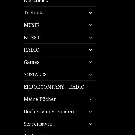
Notizblock
untermenü
Technik
öffnen
untermenü
MUSIK
öffnen
untermenü
KUNST
öffnen
untermenü
RADIO
öffnen
untermenü
Games
öffnen
untermenü
SOZIALES
öffnen
ERRORCOMPANY – RADIO
untermenü
Meine Bücher
öffnen
untermenü
Bücher von Freunden
öffnen
untermenü
Screensaver
öffnen