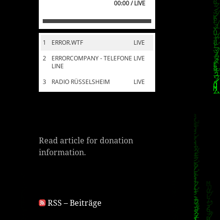
00:00 / LIVE
1
ERROR.WTF
LIVE
2
ERRORCOMPANY - TELEFONE
LIVE
LINE
3
RADIO RÜSSELSHEIM
LIVE
Read article for donation
information.
RSS – Beiträge