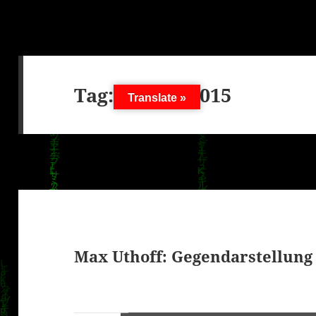
Tag:
13. Juli 2015
Translate »
Max Uthoff: Gegendarstellung