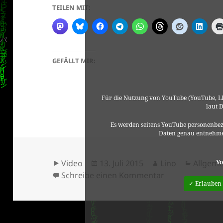
TEILEN MIT:
GEFÄLLT MIR:
Für die Nutzung von YouTube (YouTube, LL
laut 
Es werden seitens YouTube personenbez
Daten genau entnehme
Format
Veröffentlicht
Autor
Kategor
Yo
Video
13. Juli 2015
Lino
Allgeme
am
zu Max Uthoff:
Schreibe einen Kommentar
✓ Erlauben