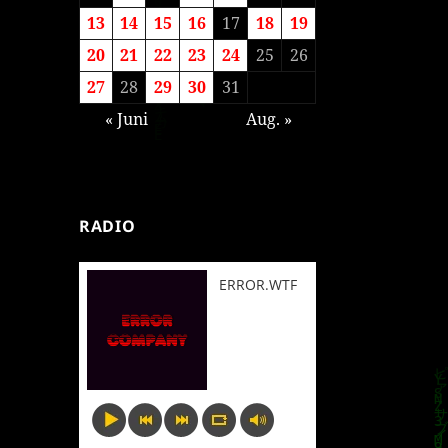
13
14
15
16
17
18
19
20
21
22
23
24
25
26
27
28
29
30
31
« Juni
Aug. »
RADIO
ERROR.WTF