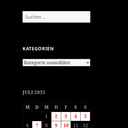
Suchen
nach:
KATEGORIEN
Kategorien
JULI 2015
M
D
M
D
F
S
S
1
2
3
4
5
6
7
8
9
10
11
12