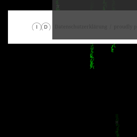
Datenschutzerklärung
proudly p
I
D
klärung