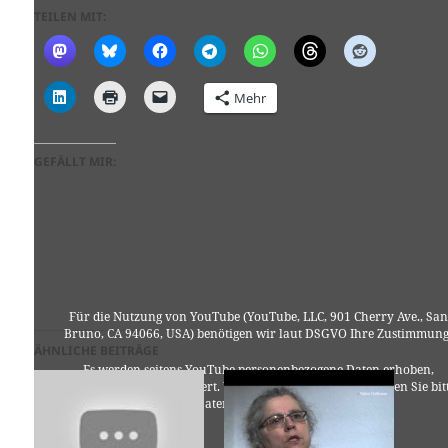
TEILEN MIT:
Mehr
GEFÄLLT MIR:
Für die Nutzung von YouTube (YouTube, LLC, 901 Cherry Ave., San
Bruno, CA 94066, USA) benötigen wir laut DSGVO Ihre Zustimmung
ÄHNLICHE BEITRÄGE
Es werden seitens YouTube personenbezogene Daten erhoben,
verarbeitet und gespeichert. Welche Daten genau entnehmen Sie bit
den Datenschutzbedingungen.