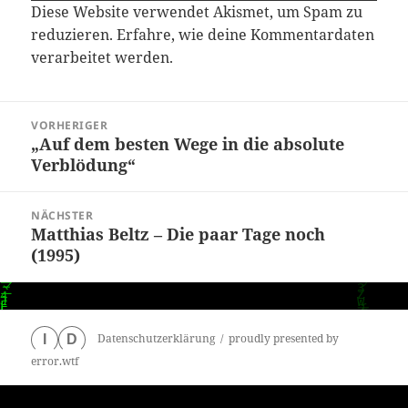
Diese Website verwendet Akismet, um Spam zu
reduzieren.
Erfahre, wie deine Kommentardaten
verarbeitet werden.
Beitragsnavigation
VORHERIGER
„Auf dem besten Wege in die absolute
Vorheriger
Verblödung“
Beitrag:
NÄCHSTER
Matthias Beltz – Die paar Tage noch
Nächster
(1995)
Beitrag:
Datenschutzerklärung
proudly presented by
I
D
error.wtf