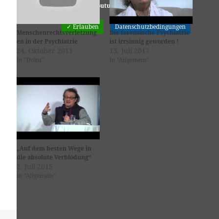
Youtube
ist deaktiviert.
✓ Erlauben
Datenschutzbedingungen
Menschenrechtsverletzung
Die forensische Psychiatrie
en in der Psychiatrie
ist irrsinnig geworden !
24. Oktober 2011
13. Juli 2017
In "Doku"
In "Allgemein"
„Auf dem besten Wege in
die absolute Verblödung“
2. Juli 2015
In "Allgemein"