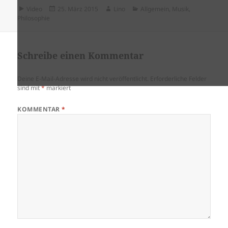
Format
Veröffentlicht
Autor
Kategorien
Video
25. März 2015
Lino
Allgemein
,
Musik
,
am
Philosophie
Schreibe einen Kommentar
Deine E-Mail-Adresse wird nicht veröffentlicht.
Erforderliche Felder
sind mit
*
markiert
KOMMENTAR
*