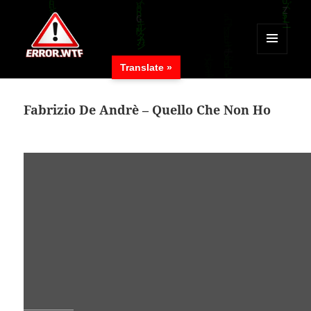
MENÜ
Translate »
UND
ERROR.WTF
WIDGETS
Fabrizio De Andrè – Quello Che Non Ho