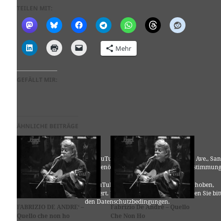
TEILEN MIT:
Mehr
GEFÄLLT MIR:
ÄHNLICHE BEITRÄGE
Für die Nutzung von YouTube (YouTube, LLC, 901 Cherry Ave., San
Bruno, CA 94066, USA) benötigen wir laut DSGVO Ihre Zustimmung
Es werden seitens YouTube personenbezogene Daten erhoben,
verarbeitet und gespeichert. Welche Daten genau entnehmen Sie bit
den Datenschutzbedingungen.
FABRIZIO DE ANDRE‘ –
Fabrizio De Andrè – Quello
Quello che non ho
Che Non Ho