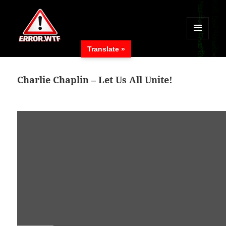
MENÜ
Translate »
UND
ERROR.WTF
WIDGETS
Charlie Chaplin – Let Us All Unite!