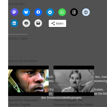
TEILEN MIT:
Mehr
GEFÄLLT MIR:
ÄHNLICHE BEITRÄGE
Für die Nutzung von YouTube (YouTube, LLC, 901 Cherry Ave., San
Bruno, CA 94066, USA) benötigen wir laut DSGVO Ihre Zustimmung
Es werden seitens YouTube personenbezogene Daten erhoben,
verarbeitet und gespeichert. Welche Daten genau entnehmen Sie bit
den Datenschutzbedingungen.
Speach for Humanity –
Charlie Chaplin: The
Charlie Chaplin
Greatest Speech Ever Made