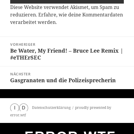
Diese Website verwendet Akismet, um Spam zu
reduzieren.
Erfahre, wie deine Kommentardaten
verarbeitet werden.
Beitragsnavigation
VORHERIGER
Be Water, My Friend! – Bruce Lee Remix |
Vorheriger
#eTHErSEC
Beitrag:
NÄCHSTER
Gasgranaten und die Polizeisprecherin
Nächster
Beitrag:
Datenschutzerklärung
proudly presented by
I
D
error.wtf