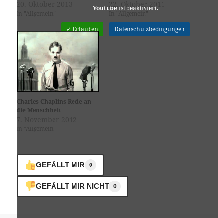
20. Oktober 2013
22. Oktober 2011
Youtube
ist deaktiviert.
In "Allgemein"
In "Allgemein"
✓ Erlauben
Datenschutzbedingungen
Charles Chaplins Rede an
die Menschheit
7. November 2012
In "Allgemein"
GEFÄLLT MIR
0
GEFÄLLT MIR NICHT
0