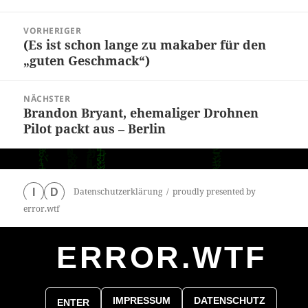
Beitragsnavigation
VORHERIGER
(Es ist schon lange zu makaber für den
Vorheriger
„guten Geschmack“)
Beitrag:
NÄCHSTER
Brandon Bryant, ehemaliger Drohnen
Nächster
Pilot packt aus – Berlin
Beitrag:
Datenschutzerklärung
proudly presented by
I
D
error.wtf
ERROR.WTF
0
particles
IMPRESSUM
DATENSCHUTZ
ENTER