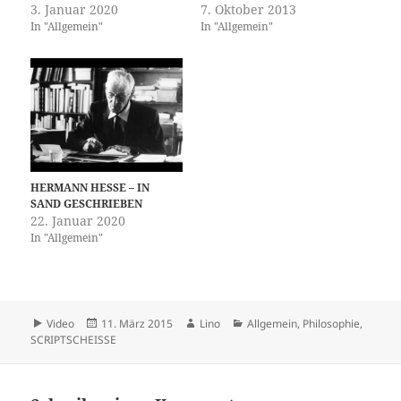
3. Januar 2020
7. Oktober 2013
In "Allgemein"
In "Allgemein"
HERMANN HESSE – IN
SAND GESCHRIEBEN
22. Januar 2020
In "Allgemein"
Format
Veröffentlicht
Autor
Kategorien
Video
11. März 2015
Lino
Allgemein
,
Philosophie
,
am
SCRIPTSCHEISSE