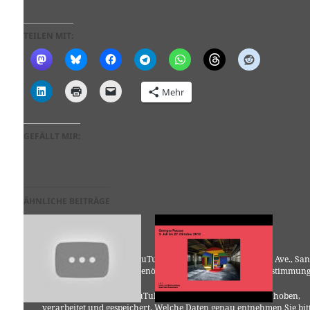
TEILEN MIT:
Mehr
GEFÄLLT MIR:
ÄHNLICHE BEITRÄGE
Für die Nutzung von YouTube (YouTube, LLC, 901 Cherry Ave., San
Bruno, CA 94066, USA) benötigen wir laut DSGVO Ihre Zustimmung
Es werden seitens YouTube personenbezogene Daten erhoben,
verarbeitet und gespeichert. Welche Daten genau entnehmen Sie bit