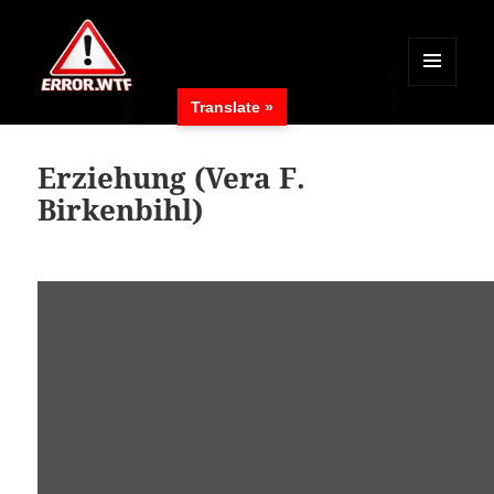
MENÜ
Translate »
UND
ERROR.WTF
WIDGETS
Erziehung (Vera F.
Birkenbihl)