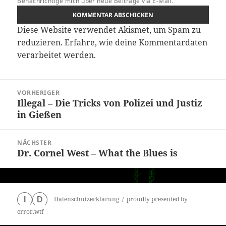
Benachrichtige mich über neue Beiträge via E-Mail.
Diese Website verwendet Akismet, um Spam zu
reduzieren.
Erfahre, wie deine Kommentardaten
verarbeitet werden.
Beitragsnavigation
VORHERIGER
Illegal – Die Tricks von Polizei und Justiz
Vorheriger
in Gießen
Beitrag:
NÄCHSTER
Dr. Cornel West – What the Blues is
Nächster
Beitrag:
Datenschutzerklärung
proudly presented by
I
D
error.wtf