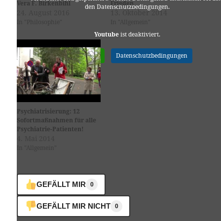
Vera F. Birkenbihl
Frieden
den Datenschutzbedingungen.
24. August 2016
13. Oktober 2014
In "Philosophie"
In "Allgemein"
Youtube
ist deaktiviert.
✓ Erlauben
Datenschutzbedingungen
Psychiatrisierung: 12
Sofortmaßnahmen für alle
Psychiatrie-Patienten!
4. Mai 2014
In "Allgemein"
GEFÄLLT MIR
0
GEFÄLLT MIR NICHT
0